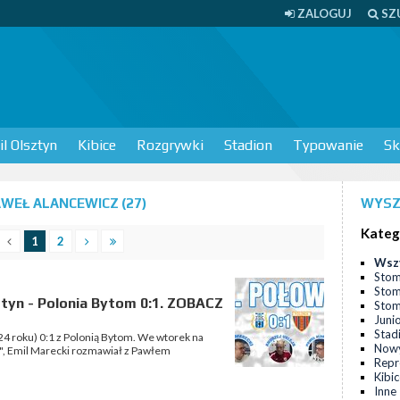
ZALOGUJ
SZ
l Olsztyn
Kibice
Rozgrywki
Stadion
Typowanie
Sk
WEŁ ALANCEWICZ (27)
WYSZ
Kateg
1
2
Wsz
Stom
Stom
ztyn - Polonia Bytom 0:1. ZOBACZ
Stomi
Juni
Stad
024 roku) 0:1 z Polonią Bytom. We wtorek na
Nowy
a", Emil Marecki rozmawiał z Pawłem
Repr
Kibi
Inne