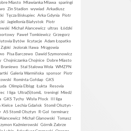
bre Miasto
Mławianka Mława
sparingi
ewo
Zin Stadion
wywiad
Arkadiusz
ki
Tęcza Biskupiec
Arka Gdynia
Piotr
cki
Jagiellonia Białystok
Piotr
ewski
Michał Alancewicz
ultras
Łódzki
portowy
Paweł Tomkiewicz
Grzegorz
Bytovia Bytów
licytacje
Adam Łopatko
 Ząbki
Jeziorak Iława
Mrągowia
wo
Pisa Barczewo
Dawid Szymonowicz
y
Chojniczanka Chojnice
Dobre Miasto
 Braniewo
Stal Stalowa Wola
WMZPN
artki
Galeria Warmińska
sponsor
Piotr
kowski
Rominta Gołdap
GKS
uda
Olimpia Elbląg
Łukta
Resovia
iec
I liga
Ultra(S)tomiL
treningi
Miedź
a
GKS Tychy
Wisła Płock
III liga
 Kielce
Lechia Gdańsk
Stomil Olsztyn -
y
AS Stomil Olsztyn
R-Gol
terminarz
Alancewicz
Michał Glanowski
Tomasz
Szymon Kaźmierowski
Górnik Zabrze
ie Lubin
Arkadiusz Czarnecki
Orange