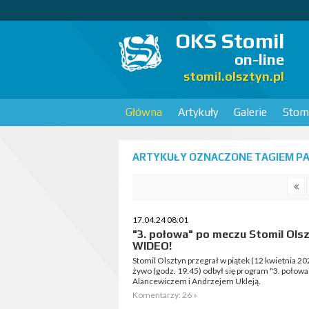
OKS Stomil
on-line
stomil.olsztyn.pl
Główna
Artykuły
Galerie
Stomi
ARTYKUŁY OZNACZONE TAGIEM PA
17.04.24 08:01
"3. połowa" po meczu Stomil Ols
WIDEO!
Stomil Olsztyn przegrał w piątek (12 kwietnia 2
żywo (godz. 19:45) odbył się program "3. połow
Alancewiczem i Andrzejem Ukleją.
Komentarzy: 26 »