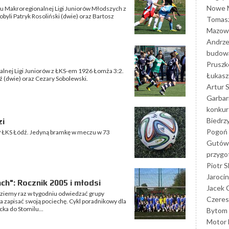
Nowe M
zu Makroregionalnej Ligi Juniorów Młodszych z
dobyli Patryk Rosoliński (dwie) oraz Bartosz
Tomasz
Mazowi
Andrze
budowa
Prusz
alnej Ligi Juniorów z ŁKS-em 1926 Łomża 3:2.
Łukasz 
dź (dwie) oraz Cezary Sobolewski.
Artur 
Garbar
konkur
Biedrz
zi
Pogoń 
AP ŁKS Łódź. Jedyną bramkę w meczu w 73
Gutów
przyg
Piotr S
Jarocin
ch": Rocznik 2005 i młodsi
Jacek 
ziemy raz w tygodniu odwiedzać grupy
Czeres
 zapisać swoją pociechę. Cykl poradnikowy dla
ka do Stomilu...
Bytom
Motor 