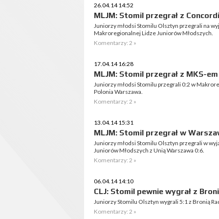
26.04.14 14:52
MLJM: Stomil przegrał z Concord
Juniorzy młodsi Stomilu Olsztyn przegrali na wy
Makroregionalnej Lidze Juniorów Młodszych.
Komentarzy: 2 »
17.04.14 16:28
MLJM: Stomil przegrał z MKS-em
Juniorzy młodsi Stomilu przegrali 0:2 w Makro
Polonia Warszawa.
Komentarzy: 2 »
13.04.14 15:31
MLJM: Stomil przegrał w Warsza
Juniorzy młodsi Stomilu Olsztyn przegrali w w
Juniorów Młodszych z Unią Warszawa 0:6.
Komentarzy: 2 »
06.04.14 14:10
CLJ: Stomil pewnie wygrał z Bron
Juniorzy Stomilu Olsztyn wygrali 5:1 z Bronią R
Komentarzy: 2 »