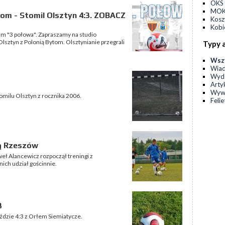
OKS 
MOKS
tom - Stomil Olsztyn 4:3. ZOBACZ
Kos
Kobi
m "3 połowa". Zapraszamy na studio
ztyn z Polonią Bytom. Olsztynianie przegrali
Typy 
Wsz
Wia
Wyda
Arty
Wyw
omilu Olsztyn z rocznika 2006.
Feli
lą Rzeszów
eł Alancewicz rozpoczął treningi z
nich udział gościnnie.
3
eździe 4:3 z Orłem Siemiatycze.