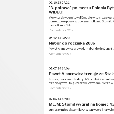
02.10.23 09:21
"3. połowa" po meczu Polonia By
WIDEO!
We wtorek wyemitowaliśmy pierwszy raz progra
pomeczowe po wyjazdowym spotkaniu Stomilu Ols
to spotkanie 3:4.
Komentarzy: 22 »
05.12.14 23:20
Nabór do rocznika 2006
Paweł Alancewicz prowadzi nabór do drużyny St
Komentarzy: 0 »
03.07.14 14:06
Paweł Alancewicz trenuje ze Sta
Trener juniorów młodszych Stomilu Olsztyn Paw
trzecioligową Stalą Rzeszów. Zawodnik bierze w 
Komentarzy: 1 »
07.06.14 16:00
MLJM: Stomil wygrał na koniec 4:
Juniorzy młodsi Stomilu Olsztyn wygrali na wyj