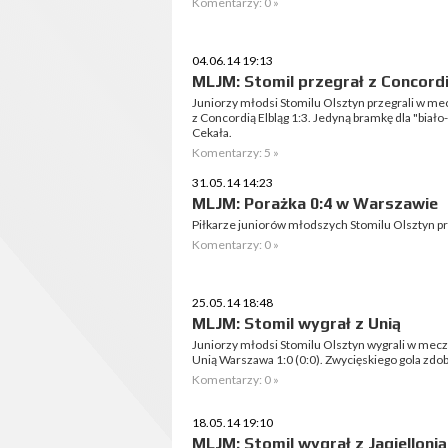
Komentarzy: 0 »
04.06.14 19:13
MLJM: Stomil przegrał z Concord
Juniorzy młodsi Stomilu Olsztyn przegrali w m
z Concordią Elbląg 1:3. Jedyną bramkę dla "biało
Cekała.
Komentarzy: 5 »
31.05.14 14:23
MLJM: Porażka 0:4 w Warszawie
Piłkarze juniorów młodszych Stomilu Olsztyn p
Komentarzy: 0 »
25.05.14 18:48
MLJM: Stomil wygrał z Unią
Juniorzy młodsi Stomilu Olsztyn wygrali w mec
Unią Warszawa 1:0 (0:0). Zwycięskiego gola zdob
Komentarzy: 0 »
18.05.14 19:10
MLJM: Stomil wygrał z Jagiellonią