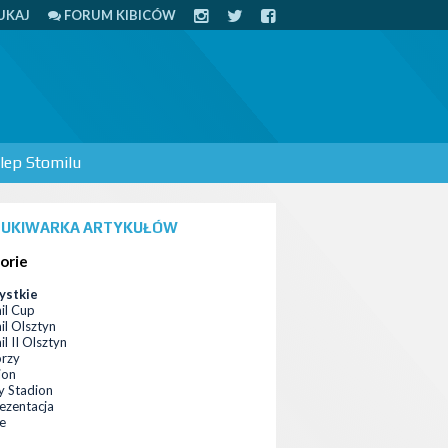
UKAJ
FORUM KIBICÓW
lep Stomilu
UKIWARKA ARTYKUŁÓW
orie
ystkie
il Cup
il Olsztyn
l II Olsztyn
orzy
ion
 Stadion
ezentacja
ce