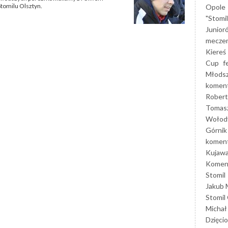
tomilu Olsztyn.
Opole
"Stomi
Junior
mecze
Kiereś
Cup
f
Młods
koment
Robert
Tomas
Wołod
Górnik
koment
Kujaw
Koment
Stomil
Jakub 
Stomil
Michał
Dzięcio