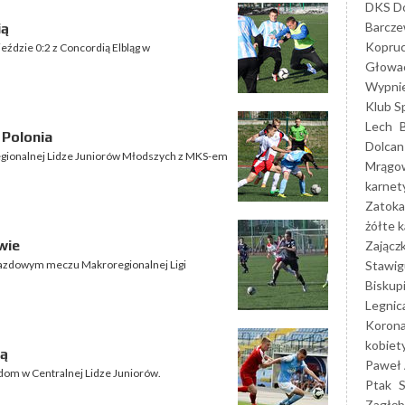
DKS Do
Barcz
ią
Kopruc
jeździe 0:2 z Concordią Elbląg w
Głowa
Wypni
Klub S
Lech
 Polonia
Dolcan
regionalnej Lidze Juniorów Młodszych z MKS-em
Mrągo
karnet
Zatoka
żółte k
wie
Zającz
Stawig
yjazdowym meczu Makroregionalnej Ligi
Biskup
Legnic
Korona
kobiet
ią
Paweł 
adom w Centralnej Lidze Juniorów.
Ptak
Zagłęb