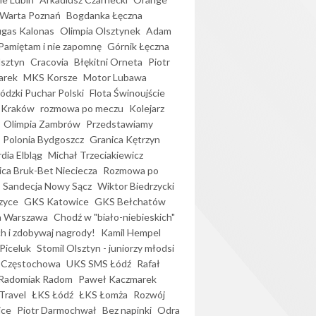
Warta Poznań
Bogdanka Łęczna
gas Kalonas
Olimpia Olsztynek
Adam
Pamiętam i nie zapomnę
Górnik Łęczna
lsztyn
Cracovia
Błękitni Orneta
Piotr
arek
MKS Korsze
Motor Lubawa
dzki Puchar Polski
Flota Świnoujście
 Kraków
rozmowa po meczu
Kolejarz
Olimpia Zambrów
Przedstawiamy
Polonia Bydgoszcz
Granica Kętrzyn
dia Elbląg
Michał Trzeciakiewicz
ica Bruk-Bet Nieciecza
Rozmowa po
Sandecja Nowy Sącz
Wiktor Biedrzycki
zyce
GKS Katowice
GKS Bełchatów
a Warszawa
Chodź w "biało-niebieskich"
h i zdobywaj nagrody!
Kamil Hempel
Piceluk
Stomil Olsztyn - juniorzy młodsi
 Częstochowa
UKS SMS Łódź
Rafał
Radomiak Radom
Paweł Kaczmarek
Travel
ŁKS Łódź
ŁKS Łomża
Rozwój
ice
Piotr Darmochwał
Bez napinki
Odra