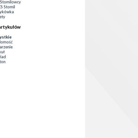
Stomilowcy
 Stomil
zykówka
ety
artykułów
ystkie
domość
rzenie
kuł
iad
eton