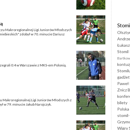
ią
Stomi
eczu Makroregionalnej Ligi Juniorów Młodszych
Olszty
-niebieskich" zdobył w 70. minucie Dariusz
Andrze
Łukasz
Stomil 
Bartkow
kontuz
rzegrali 0:4 w Warszawie z MKS-em Polonią.
Stomil
gadżet
Paweł 
Znicz B
konfer
zu Makroregionalnej Ligi Juniorów Młodszych z
bilety
ył w 79. minucie Jakub Narojczyk.
Polska
stomil-
Grzym
Wigry 