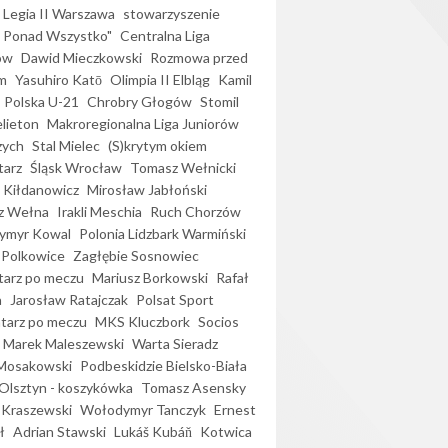
Legia II Warszawa
stowarzyszenie
l Ponad Wszystko"
Centralna Liga
ów
Dawid Mieczkowski
Rozmowa przed
m
Yasuhiro Katō
Olimpia II Elbląg
Kamil
Polska U-21
Chrobry Głogów
Stomil
elieton
Makroregionalna Liga Juniorów
zych
Stal Mielec
(S)krytym okiem
arz
Śląsk Wrocław
Tomasz Wełnicki
 Kiłdanowicz
Mirosław Jabłoński
z Wełna
Irakli Meschia
Ruch Chorzów
ymyr Kowal
Polonia Lidzbark Warmiński
 Polkowice
Zagłębie Sosnowiec
arz po meczu
Mariusz Borkowski
Rafał
a
Jarosław Ratajczak
Polsat Sport
arz po meczu
MKS Kluczbork
Socios
Marek Maleszewski
Warta Sieradz
Mosakowski
Podbeskidzie Bielsko-Biała
 Olsztyn - koszykówka
Tomasz Asensky
 Kraszewski
Wołodymyr Tanczyk
Ernest
ł
Adrian Stawski
Lukáš Kubáň
Kotwica