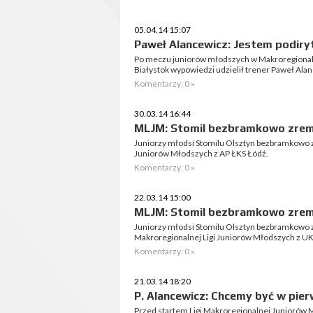
05.04.14 15:07
Paweł Alancewicz: Jestem podir
Po meczu juniorów młodszych w Makroregionaln
Białystok wypowiedzi udzielił trener Paweł Ala
Komentarzy: 0 »
30.03.14 16:44
MLJM: Stomil bezbramkowo zrem
Juniorzy młodsi Stomilu Olsztyn bezbramkowo 
Juniorów Młodszych z AP ŁKS Łódź.
Komentarzy: 0 »
22.03.14 15:00
MLJM: Stomil bezbramkowo zrem
Juniorzy młodsi Stomilu Olsztyn bezbramkowo z
Makroregionalnej Ligi Juniorów Młodszych z U
Komentarzy: 0 »
21.03.14 18:20
P. Alancewicz: Chcemy być w pie
Przed startem Ligi Makroregionalnej Juniorów