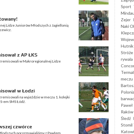
Sport
Mindau
ytowany!
Zejer
ej Lidze Juniorów Młodszych z Jagiellonią
Naki O
ncewicz.
Klepcz
Wojewó
Hutnik
Stróże
isował z AP ŁKS
rywala
zremisowali w Makroregionalnej Lidze
Concor
Termal
meczu
Bartos
isował w Łodzi
Poloni
remisowali na wyjeździe w meczu 1. kolejki
barwac
KS-em SMS Łódź.
Paweł 
Raków
Śledź
Stomil 
rwszej czwórce
Katow
 Młodszych porozmawialiśmy z Pawłem