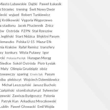
iasto Lubawskie
Dajtki
Paweł Łukasik
 Strzelec
trening
Świt Nowy Dwór
ecki
wyjazd
Robert Tunkiewicz
j Królikowski
Vęgoria Węgorzewo
 stadionu
Jacek Płuciennik
Znicz
ków
Ostróda
PZPN
Stal Rzeszów
Jegliński
Start Nidzica
Błękitni Pasym
Siemaszko
Polska U-15
Mazur Ełk
nia Kraków
Rafał Remisz
transfery
sy
konkurs
Wisła Puławy
Igor
ycki
Huragan Morąg
Polonia Pasłęk
Siedlce
Sokół Ostróda
Piotr Łysiak
 Mały
Olimpia Grudziądz
obóz
otowawczy
sparing
Pasym
Erwin Sak
kiba
plebiscyt
Wojciech Dziemidowicz
Michał Leszczyński
Janusz Bucholc
Czałpiński
stomil.olsztyn.pl
Sylwester
zewski
Zawisza Bydgoszcz
Polonia
Patryk Kun
Arkadiusz Mroczkowski
Lublin
Paweł Głowacki
Emil Wojda