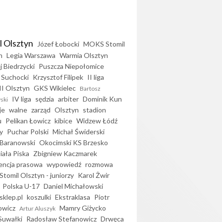
l Olsztyn
Józef Łobocki
MOKS Stomil
n
Legia Warszawa
Warmia Olsztyn
j Biedrzycki
Puszcza Niepołomice
 Suchocki
Krzysztof Filipek
II liga
II Olsztyn
GKS Wikielec
Bartosz
IV liga
sędzia
arbiter
Dominik Kun
ski
je
walne
zarząd
Olsztyn
stadion
u
Pelikan Łowicz
kibice
Widzew Łódź
y
Puchar Polski
Michał Świderski
Baranowski
Okocimski KS Brzesko
iała Piska
Zbigniew Kaczmarek
encja prasowa
wypowiedź
rozmowa
Stomil Olsztyn - juniorzy
Karol Żwir
Polska U-17
Daniel Michałowski
sklep.pl
koszulki
Ekstraklasa
Piotr
owicz
Mamry Giżycko
Artur Aluszyk
Suwałki
Radosław Stefanowicz
Drwęca