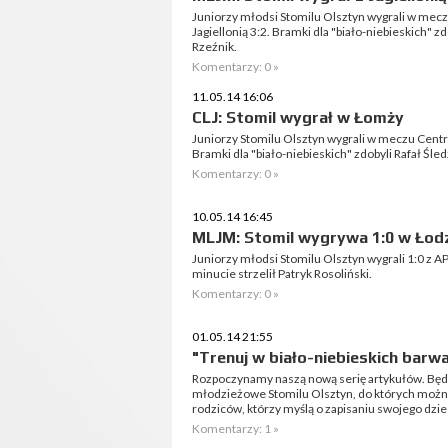
Juniorzy młodsi Stomilu Olsztyn wygrali w mec
Jagiellonią 3:2. Bramki dla "biało-niebieskich" z
Rzeźnik.
Komentarzy: 0 »
11.05.14 16:06
CLJ: Stomil wygrał w Łomży
Juniorzy Stomilu Olsztyn wygrali w meczu Centr
Bramki dla "biało-niebieskich" zdobyli Rafał Śle
Komentarzy: 0 »
10.05.14 16:45
MLJM: Stomil wygrywa 1:0 w Łod
Juniorzy młodsi Stomilu Olsztyn wygrali 1:0 z 
minucie strzelił Patryk Rosoliński.
Komentarzy: 0 »
01.05.14 21:55
"Trenuj w biało-niebieskich barwa
Rozpoczynamy naszą nową serię artykułów. Będ
młodzieżowe Stomilu Olsztyn, do których można
rodziców, którzy myślą o zapisaniu swojego dziec
Komentarzy: 1 »