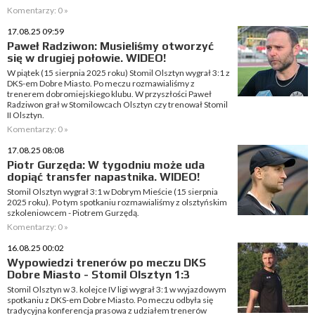
Komentarzy: 0 »
17.08.25 09:59
Paweł Radziwon: Musieliśmy otworzyć
się w drugiej połowie. WIDEO!
W piątek (15 sierpnia 2025 roku) Stomil Olsztyn wygrał 3:1 z
DKS-em Dobre Miasto. Po meczu rozmawialiśmy z
trenerem dobromiejskiego klubu. W przyszłości Paweł
Radziwon grał w Stomilowcach Olsztyn czy trenował Stomil
II Olsztyn.
Komentarzy: 0 »
17.08.25 08:08
Piotr Gurzęda: W tygodniu może uda
dopiąć transfer napastnika. WIDEO!
Stomil Olsztyn wygrał 3:1 w Dobrym Mieście (15 sierpnia
2025 roku). Po tym spotkaniu rozmawialiśmy z olsztyńskim
szkoleniowcem - Piotrem Gurzędą.
Komentarzy: 0 »
16.08.25 00:02
Wypowiedzi trenerów po meczu DKS
Dobre Miasto - Stomil Olsztyn 1:3
Stomil Olsztyn w 3. kolejce IV ligi wygrał 3:1 w wyjazdowym
spotkaniu z DKS-em Dobre Miasto. Po meczu odbyła się
tradycyjna konferencja prasowa z udziałem trenerów