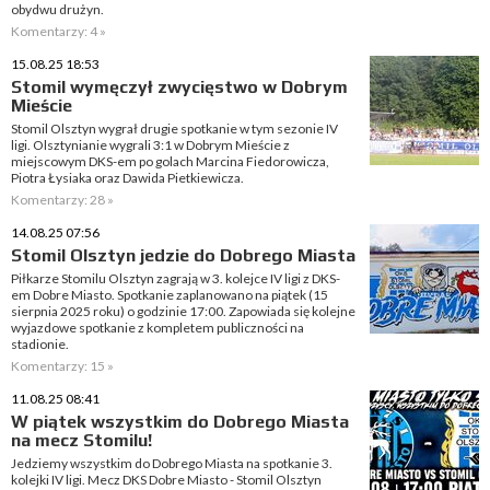
obydwu drużyn.
Komentarzy: 4 »
15.08.25 18:53
Stomil wymęczył zwycięstwo w Dobrym
Mieście
Stomil Olsztyn wygrał drugie spotkanie w tym sezonie IV
ligi. Olsztynianie wygrali 3:1 w Dobrym Mieście z
miejscowym DKS-em po golach Marcina Fiedorowicza,
Piotra Łysiaka oraz Dawida Pietkiewicza.
Komentarzy: 28 »
14.08.25 07:56
Stomil Olsztyn jedzie do Dobrego Miasta
Piłkarze Stomilu Olsztyn zagrają w 3. kolejce IV ligi z DKS-
em Dobre Miasto. Spotkanie zaplanowano na piątek (15
sierpnia 2025 roku) o godzinie 17:00. Zapowiada się kolejne
wyjazdowe spotkanie z kompletem publiczności na
stadionie.
Komentarzy: 15 »
11.08.25 08:41
W piątek wszystkim do Dobrego Miasta
na mecz Stomilu!
Jedziemy wszystkim do Dobrego Miasta na spotkanie 3.
kolejki IV ligi. Mecz DKS Dobre Miasto - Stomil Olsztyn