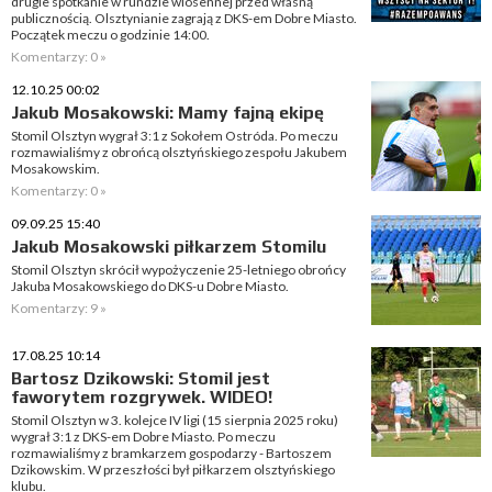
drugie spotkanie w rundzie wiosennej przed własną
publicznością. Olsztynianie zagrają z DKS-em Dobre Miasto.
Początek meczu o godzinie 14:00.
Komentarzy: 0 »
12.10.25 00:02
Jakub Mosakowski: Mamy fajną ekipę
Stomil Olsztyn wygrał 3:1 z Sokołem Ostróda. Po meczu
rozmawialiśmy z obrońcą olsztyńskiego zespołu Jakubem
Mosakowskim.
Komentarzy: 0 »
09.09.25 15:40
Jakub Mosakowski piłkarzem Stomilu
Stomil Olsztyn skrócił wypożyczenie 25-letniego obrońcy
Jakuba Mosakowskiego do DKS-u Dobre Miasto.
Komentarzy: 9 »
17.08.25 10:14
Bartosz Dzikowski: Stomil jest
faworytem rozgrywek. WIDEO!
Stomil Olsztyn w 3. kolejce IV ligi (15 sierpnia 2025 roku)
wygrał 3:1 z DKS-em Dobre Miasto. Po meczu
rozmawialiśmy z bramkarzem gospodarzy - Bartoszem
Dzikowskim. W przeszłości był piłkarzem olsztyńskiego
klubu.