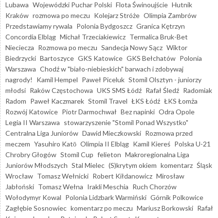
Lubawa
Wojewódzki Puchar Polski
Flota Świnoujście
Hutnik
Kraków
rozmowa po meczu
Kolejarz Stróże
Olimpia Zambrów
Przedstawiamy rywala
Polonia Bydgoszcz
Granica Kętrzyn
Concordia Elbląg
Michał Trzeciakiewicz
Termalica Bruk-Bet
Nieciecza
Rozmowa po meczu
Sandecja Nowy Sącz
Wiktor
Biedrzycki
Bartoszyce
GKS Katowice
GKS Bełchatów
Polonia
Warszawa
Chodź w "biało-niebieskich" barwach i zdobywaj
nagrody!
Kamil Hempel
Paweł Piceluk
Stomil Olsztyn - juniorzy
młodsi
Raków Częstochowa
UKS SMS Łódź
Rafał Śledź
Radomiak
Radom
Paweł Kaczmarek
Stomil Travel
ŁKS Łódź
ŁKS Łomża
Rozwój Katowice
Piotr Darmochwał
Bez napinki
Odra Opole
Legia II Warszawa
stowarzyszenie "Stomil Ponad Wszystko"
Centralna Liga Juniorów
Dawid Mieczkowski
Rozmowa przed
meczem
Yasuhiro Katō
Olimpia II Elbląg
Kamil Kiereś
Polska U-21
Chrobry Głogów
Stomil Cup
felieton
Makroregionalna Liga
Juniorów Młodszych
Stal Mielec
(S)krytym okiem
komentarz
Śląsk
Wrocław
Tomasz Wełnicki
Robert Kiłdanowicz
Mirosław
Jabłoński
Tomasz Wełna
Irakli Meschia
Ruch Chorzów
Wołodymyr Kowal
Polonia Lidzbark Warmiński
Górnik Polkowice
Zagłębie Sosnowiec
komentarz po meczu
Mariusz Borkowski
Rafał