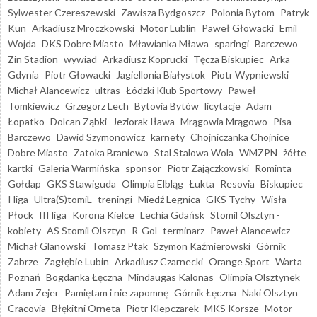
Sylwester Czereszewski
Zawisza Bydgoszcz
Polonia Bytom
Patryk
Kun
Arkadiusz Mroczkowski
Motor Lublin
Paweł Głowacki
Emil
Wojda
DKS Dobre Miasto
Mławianka Mława
sparingi
Barczewo
Zin Stadion
wywiad
Arkadiusz Koprucki
Tęcza Biskupiec
Arka
Gdynia
Piotr Głowacki
Jagiellonia Białystok
Piotr Wypniewski
Michał Alancewicz
ultras
Łódzki Klub Sportowy
Paweł
Tomkiewicz
Grzegorz Lech
Bytovia Bytów
licytacje
Adam
Łopatko
Dolcan Ząbki
Jeziorak Iława
Mrągowia Mrągowo
Pisa
Barczewo
Dawid Szymonowicz
karnety
Chojniczanka Chojnice
Dobre Miasto
Zatoka Braniewo
Stal Stalowa Wola
WMZPN
żółte
kartki
Galeria Warmińska
sponsor
Piotr Zajączkowski
Rominta
Gołdap
GKS Stawiguda
Olimpia Elbląg
Łukta
Resovia
Biskupiec
I liga
Ultra(S)tomiL
treningi
Miedź Legnica
GKS Tychy
Wisła
Płock
III liga
Korona Kielce
Lechia Gdańsk
Stomil Olsztyn -
kobiety
AS Stomil Olsztyn
R-Gol
terminarz
Paweł Alancewicz
Michał Glanowski
Tomasz Ptak
Szymon Kaźmierowski
Górnik
Zabrze
Zagłębie Lubin
Arkadiusz Czarnecki
Orange Sport
Warta
Poznań
Bogdanka Łęczna
Mindaugas Kalonas
Olimpia Olsztynek
Adam Zejer
Pamiętam i nie zapomnę
Górnik Łęczna
Naki Olsztyn
Cracovia
Błękitni Orneta
Piotr Klepczarek
MKS Korsze
Motor