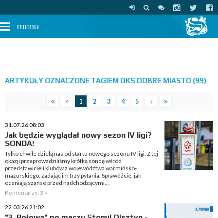
menu
ARTYKUŁY OZNACZONE TAGIEM DKS DOBRE MIASTO (99)
1
2
3
4
5
31.07.26 08:03
Jak będzie wyglądał nowy sezon IV ligi?
SONDA!
Tylko chwile dzielą nas od startu nowego sezonu IV ligi. Z tej
okazji przeprowadziliśmy krótką sondę wśród
przedstawicieli klubów z województwa warmińsko-
mazurskiego, zadając im trzy pytania. Sprawdźcie, jak
oceniają szanse przed nadchodzącymi...
Komentarzy: 3 »
22.03.26 21:02
"3. Połowa" po meczu Stomil Olsztyn -