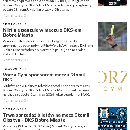
arbitrów do prowadzenia spotkań 18. kolejki IV ligi. Mecz
Stomil Olsztyn - DKS Dobre Miasto sędziować jako główny
będzie 28-letni Jakub Narojczyk z Olsztyna.
Komentarzy: 0 »
18.03.26 11:51
Nikt nie pauzuje w meczu z DKS-em
Dobre Miasto
W meczu Stomilu z Concordią Elbląg żółtą kartką
upomniany został jedynie Filip Wójcik. W meczu z DKS-em
Dobre Miasto żaden z piłkarzy nie pauzuje za nadmiar
żółtych kartek.
Komentarzy: 0 »
18.03.26 08:51
Vorza Gym sponsorem meczu Stomil -
DKS
Klub fitness w Dobrym Mieście został sponsorem meczu
Stomil Olsztyn - DKS Dobre Miasto. Mecz odbędzie się w
najbliższą sobotę (21 marca 2026 roku) o godzinie 14:00.
Komentarzy: 0 »
17.03.26 21:31
Trwa sprzedaż biletów na mecz Stomil
Olsztyn - DKS Dobre Miasto
W sobotę (21 marca 2026 roku) Stomil Olsztyn rozegra