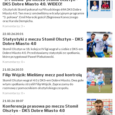
DKS Dobre Miasto 4:0. WIDEO!
Olsztyński Stomil pokonał na Piłsudskiego 69A DKS Dobre
Miasto 4:0. Ten mecz omówiliśmy w tradycyjnym programie
"3. połowa". Emil Marecki gościł Zbigniewa Konecznego
oraz Karola Dempicha.
Komentarzy: 3 »
22.03.26 20:31
Statystyki z meczu Stomil Olsztyn - DKS
Dobre Miasto 4:0
Stomil Olsztyn w 18. kolejce IV ligi wygrał u siebie z DKS-em
Dobre Miasto 4:0. Przedstawiamy statystyki ze spotkania,
które przygotował Paweł Piekutowski.
Komentarzy: 0 »
21.03.26 20:55
Filip Wójcik: Mieliśmy mecz pod kontrolą
Stomil Olsztyn wygrał 4:0 z DKS-em Dobre Miasto. Dwa gole
w tym spotkaniu strzelił Filip Wójcik. Zapraszamy do
rozmowy z pomocnikiem olsztyńskiego zespołu.
Komentarzy: 0 »
21.03.26 18:07
Konferencja prasowa po meczu Stomil
Olsztyn - DKS Dobre Miasto 4:0