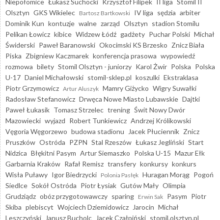
Niepołomice
Łukasz Suchocki
Krzysztof Filipek
II liga
Stomil II
Olsztyn
GKS Wikielec
IV liga
sędzia
arbiter
Bartosz Bartkowski
Dominik Kun
kontuzje
walne
zarząd
Olsztyn
stadion Stomilu
Pelikan Łowicz
kibice
Widzew Łódź
gadżety
Puchar Polski
Michał
Świderski
Paweł Baranowski
Okocimski KS Brzesko
Znicz Biała
Piska
Zbigniew Kaczmarek
konferencja prasowa
wypowiedź
rozmowa
bilety
Stomil Olsztyn - juniorzy
Karol Żwir
Polska
Polska
U-17
Daniel Michałowski
stomil-sklep.pl
koszulki
Ekstraklasa
Piotr Grzymowicz
Mamry Giżycko
Wigry Suwałki
Artur Aluszyk
Radosław Stefanowicz
Drwęca Nowe Miasto Lubawskie
Dajtki
Paweł Łukasik
Tomasz Strzelec
trening
Świt Nowy Dwór
Mazowiecki
wyjazd
Robert Tunkiewicz
Andrzej Królikowski
Vęgoria Węgorzewo
budowa stadionu
Jacek Płuciennik
Znicz
Pruszków
Ostróda
PZPN
Stal Rzeszów
Łukasz Jegliński
Start
Nidzica
Błękitni Pasym
Artur Siemaszko
Polska U-15
Mazur Ełk
Garbarnia Kraków
Rafał Remisz
transfery
konkursy
konkurs
Wisła Puławy
Igor Biedrzycki
Huragan Morąg
Pogoń
Polonia Pasłęk
Siedlce
Sokół Ostróda
Piotr Łysiak
Gutów Mały
Olimpia
Grudziądz
obóz przygotowawczy
sparing
Pasym
Piotr
Erwin Sak
Skiba
plebiscyt
Wojciech Dziemidowicz
Jarocin
Michał
Leszczyński
Janusz Bucholc
Jacek Czałpiński
stomil.olsztyn.pl