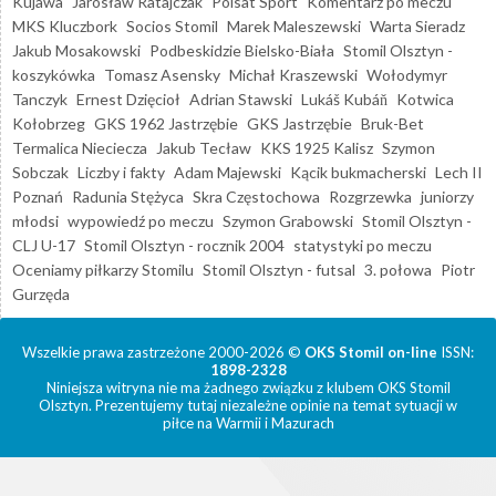
Kujawa
Jarosław Ratajczak
Polsat Sport
Komentarz po meczu
MKS Kluczbork
Socios Stomil
Marek Maleszewski
Warta Sieradz
Jakub Mosakowski
Podbeskidzie Bielsko-Biała
Stomil Olsztyn -
koszykówka
Tomasz Asensky
Michał Kraszewski
Wołodymyr
Tanczyk
Ernest Dzięcioł
Adrian Stawski
Lukáš Kubáň
Kotwica
Kołobrzeg
GKS 1962 Jastrzębie
GKS Jastrzębie
Bruk-Bet
Termalica Nieciecza
Jakub Tecław
KKS 1925 Kalisz
Szymon
Sobczak
Liczby i fakty
Adam Majewski
Kącik bukmacherski
Lech II
Poznań
Radunia Stężyca
Skra Częstochowa
Rozgrzewka
juniorzy
młodsi
wypowiedź po meczu
Szymon Grabowski
Stomil Olsztyn -
CLJ U-17
Stomil Olsztyn - rocznik 2004
statystyki po meczu
Oceniamy piłkarzy Stomilu
Stomil Olsztyn - futsal
3. połowa
Piotr
Gurzęda
Wszelkie prawa zastrzeżone 2000-2026 ©
OKS Stomil on-line
ISSN:
1898-2328
Niniejsza witryna nie ma żadnego związku z klubem OKS Stomil
Olsztyn. Prezentujemy tutaj niezależne opinie na temat sytuacji w
piłce na Warmii i Mazurach