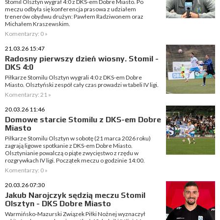
Stomil Olsztyn wygrał 4:0 z DKS-em Dobre Miasto. Po
meczu odbyła się konferencja prasowa z udziałem
trenerów obydwu drużyn: Pawłem Radziwonem oraz
Michałem Kraszewskim.
Komentarzy: 0 »
21.03.26 15:47
Radosny pierwszy dzień wiosny. Stomil -
DKS 4:0
Piłkarze Stomilu Olsztyn wygrali 4:0 z DKS-em Dobre
Miasto. Olsztyński zespół cały czas prowadzi w tabeli IV ligi.
Komentarzy: 21 »
20.03.26 11:46
Domowe starcie Stomilu z DKS-em Dobre
Miasto
Piłkarze Stomilu Olsztyn w sobotę (21 marca 2026 roku)
zagrają ligowe spotkanie z DKS-em Dobre Miasto.
Olsztynianie powalczą o piąte zwycięstwo z rzędu w
rozgrywkach IV ligi. Początek meczu o godzinie 14:00.
Komentarzy: 0 »
20.03.26 07:30
Jakub Narojczyk sędzią meczu Stomil
Olsztyn - DKS Dobre Miasto
Warmińsko-Mazurski Związek Piłki Nożnej wyznaczył