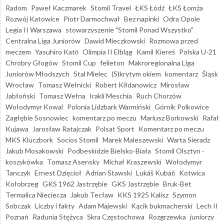
Radom
Paweł Kaczmarek
Stomil Travel
ŁKS Łódź
ŁKS Łomża
Rozwój Katowice
Piotr Darmochwał
Bez napinki
Odra Opole
Legia II Warszawa
stowarzyszenie "Stomil Ponad Wszystko"
Centralna Liga Juniorów
Dawid Mieczkowski
Rozmowa przed
meczem
Yasuhiro Katō
Olimpia II Elbląg
Kamil Kiereś
Polska U-21
Chrobry Głogów
Stomil Cup
felieton
Makroregionalna Liga
Juniorów Młodszych
Stal Mielec
(S)krytym okiem
komentarz
Śląsk
Wrocław
Tomasz Wełnicki
Robert Kiłdanowicz
Mirosław
Jabłoński
Tomasz Wełna
Irakli Meschia
Ruch Chorzów
Wołodymyr Kowal
Polonia Lidzbark Warmiński
Górnik Polkowice
Zagłębie Sosnowiec
komentarz po meczu
Mariusz Borkowski
Rafał
Kujawa
Jarosław Ratajczak
Polsat Sport
Komentarz po meczu
MKS Kluczbork
Socios Stomil
Marek Maleszewski
Warta Sieradz
Jakub Mosakowski
Podbeskidzie Bielsko-Biała
Stomil Olsztyn -
koszykówka
Tomasz Asensky
Michał Kraszewski
Wołodymyr
Tanczyk
Ernest Dzięcioł
Adrian Stawski
Lukáš Kubáň
Kotwica
Kołobrzeg
GKS 1962 Jastrzębie
GKS Jastrzębie
Bruk-Bet
Termalica Nieciecza
Jakub Tecław
KKS 1925 Kalisz
Szymon
Sobczak
Liczby i fakty
Adam Majewski
Kącik bukmacherski
Lech II
Poznań
Radunia Stężyca
Skra Częstochowa
Rozgrzewka
juniorzy