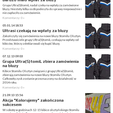
Grupa Ultra(S)tomiL nadal czeka na wpłaty za zamówione
bluzy. Niestety kilka osób podeszła do sprawy niepoważnie i
nie zapłaciło za zamówienie.
Komentarzy: 0 »
05.01.14 18:53
Ultrasi czekają na wpłaty za bluzy
Zakończyły się zamówienia na nowe bluzy Stomilu Olsztyn.
Przedstawiciele grupy Ultra(S)tomiL czekają na wpłaty od
kibiców, którzy zdeklarowali się kupić bluzę.
Komentarzy: 0 »
07.12.13 09:03
Grupa Ultra(S)tomiL zbiera zamówienia
na bluzy
Kibice Stomilu Olsztyn związani z grupą Ultra(S)tomiL
zbierają zamówienia na nowe bluzy Stomilu Olsztyn.
Całkowity zysk zostanie przeznaczony na działalność w
2014 roku.
Komentarzy: 0 »
21.09.13 15:56
Akcja "Kolorujemy" zakończona
sukcesem
W sobotę w godzinach 12-15 kibice olsztyńskiego Stomilu