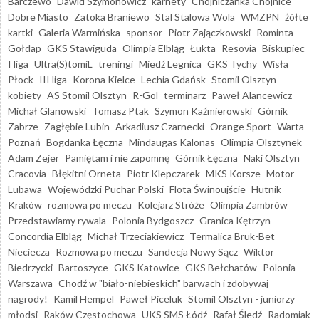
Barczewo
Dawid Szymonowicz
karnety
Chojniczanka Chojnice
Dobre Miasto
Zatoka Braniewo
Stal Stalowa Wola
WMZPN
żółte
kartki
Galeria Warmińska
sponsor
Piotr Zajączkowski
Rominta
Gołdap
GKS Stawiguda
Olimpia Elbląg
Łukta
Resovia
Biskupiec
I liga
Ultra(S)tomiL
treningi
Miedź Legnica
GKS Tychy
Wisła
Płock
III liga
Korona Kielce
Lechia Gdańsk
Stomil Olsztyn -
kobiety
AS Stomil Olsztyn
R-Gol
terminarz
Paweł Alancewicz
Michał Glanowski
Tomasz Ptak
Szymon Kaźmierowski
Górnik
Zabrze
Zagłębie Lubin
Arkadiusz Czarnecki
Orange Sport
Warta
Poznań
Bogdanka Łęczna
Mindaugas Kalonas
Olimpia Olsztynek
Adam Zejer
Pamiętam i nie zapomnę
Górnik Łęczna
Naki Olsztyn
Cracovia
Błękitni Orneta
Piotr Klepczarek
MKS Korsze
Motor
Lubawa
Wojewódzki Puchar Polski
Flota Świnoujście
Hutnik
Kraków
rozmowa po meczu
Kolejarz Stróże
Olimpia Zambrów
Przedstawiamy rywala
Polonia Bydgoszcz
Granica Kętrzyn
Concordia Elbląg
Michał Trzeciakiewicz
Termalica Bruk-Bet
Nieciecza
Rozmowa po meczu
Sandecja Nowy Sącz
Wiktor
Biedrzycki
Bartoszyce
GKS Katowice
GKS Bełchatów
Polonia
Warszawa
Chodź w "biało-niebieskich" barwach i zdobywaj
nagrody!
Kamil Hempel
Paweł Piceluk
Stomil Olsztyn - juniorzy
młodsi
Raków Częstochowa
UKS SMS Łódź
Rafał Śledź
Radomiak