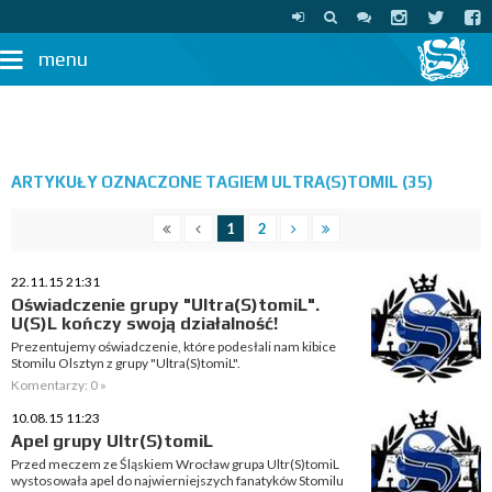
menu
ARTYKUŁY OZNACZONE TAGIEM ULTRA(S)TOMIL (35)
1
2
22.11.15 21:31
Oświadczenie grupy "Ultra(S)tomiL".
U(S)L kończy swoją działalność!
Prezentujemy oświadczenie, które podesłali nam kibice
Stomilu Olsztyn z grupy "Ultra(S)tomiL".
Komentarzy: 0 »
10.08.15 11:23
Apel grupy Ultr(S)tomiL
Przed meczem ze Śląskiem Wrocław grupa Ultr(S)tomiL
wystosowała apel do najwierniejszych fanatyków Stomilu