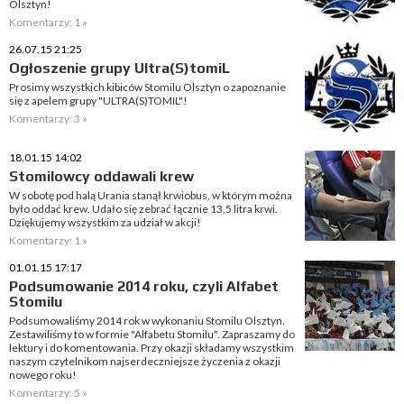
Olsztyn!
Komentarzy: 1 »
26.07.15 21:25
Ogłoszenie grupy Ultra(S)tomiL
Prosimy wszystkich kibiców Stomilu Olsztyn o zapoznanie
się z apelem grupy "ULTRA(S)TOMIL"!
Komentarzy: 3 »
18.01.15 14:02
Stomilowcy oddawali krew
W sobotę pod halą Urania stanął krwiobus, w którym można
było oddać krew. Udało się zebrać łącznie 13,5 litra krwi.
Dziękujemy wszystkim za udział w akcji!
Komentarzy: 1 »
01.01.15 17:17
Podsumowanie 2014 roku, czyli Alfabet
Stomilu
Podsumowaliśmy 2014 rok w wykonaniu Stomilu Olsztyn.
Zestawiliśmy to w formie "Alfabetu Stomilu". Zapraszamy do
lektury i do komentowania. Przy okazji składamy wszystkim
naszym czytelnikom najserdeczniejsze życzenia z okazji
nowego roku!
Komentarzy: 5 »