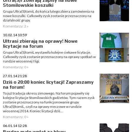
Ultra(S)i zbierają zapisy na nowe
Stomilowskie koszulki
Grupa Ultra(S)tomiL do końca lutego zbiera zamówienia na
nowe koszulki. Całkowity zysk zostanie przeznaczony na
działalność grupy.
Komentarzy: 2 »
10.02.14 10:59
Ultrasi zbierają na oprawy! Nowe
licytacje na forum
Grupa Ultra(S)tomiL wystawiła kolejne ciekawe licytacje.
Całkowity zysk zostanie przeznaczony na oprawy spotkań w
rundzie wiosennej I ligi.
Komentarzy: 0 »
27.01.14 21:28
Dziś o 20:00 koniec licytacji! Zapraszamy
na forum!
To już tradycja okresu zimowego. Na forum pojawiły się
kolejne licytacje Stomilowskich gadżetów. Tym razem zysk
zostanie przeznaczony na funkcjonowanie grupy
Ultra(S)tomiL, czyli na oprawy meczowe w rundzie
wiosennej 2014. Koniec licytacji dziś...
Komentarzy: 0 »
06.01.14 12:28
Bardzo mało wpłat za bluzy