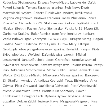
Radosław Stefanowicz
Drwęca Nowe Miasto Lubawskie
Dajtki
Paweł Łukasik
Tomasz Strzelec
trening
Świt Nowy Dwór
Mazowiecki
wyjazd
Robert Tunkiewicz
Andrzej Królikowski
Vęgoria Węgorzewo
budowa stadionu
Jacek Płuciennik
Znicz
Pruszków
Ostróda
PZPN
Stal Rzeszów
Łukasz Jegliński
Start
Nidzica
Błękitni Pasym
Artur Siemaszko
Polska U-15
Mazur Ełk
Garbarnia Kraków
Rafał Remisz
transfery
konkursy
konkurs
Wisła Puławy
Igor Biedrzycki
Huragan Morąg
Pogoń
Polonia Pasłęk
Siedlce
Sokół Ostróda
Piotr Łysiak
Gutów Mały
Olimpia
Grudziądz
obóz przygotowawczy
sparing
Pasym
Piotr
Erwin Sak
Skiba
plebiscyt
Wojciech Dziemidowicz
Jarocin
Michał
Leszczyński
Janusz Bucholc
Jacek Czałpiński
stomil.olsztyn.pl
Sylwester Czereszewski
Zawisza Bydgoszcz
Polonia Bytom
Patryk
Kun
Arkadiusz Mroczkowski
Motor Lublin
Paweł Głowacki
Emil
Wojda
DKS Dobre Miasto
Mławianka Mława
sparingi
Barczewo
Zin Stadion
wywiad
Arkadiusz Koprucki
Tęcza Biskupiec
Arka
Gdynia
Piotr Głowacki
Jagiellonia Białystok
Piotr Wypniewski
Michał Alancewicz
ultras
Łódzki Klub Sportowy
Paweł
Tomkiewicz
Grzegorz Lech
Bytovia Bytów
licytacje
Adam
Łopatko
Dolcan Ząbki
Jeziorak Iława
Mrągowia Mrągowo
Pisa