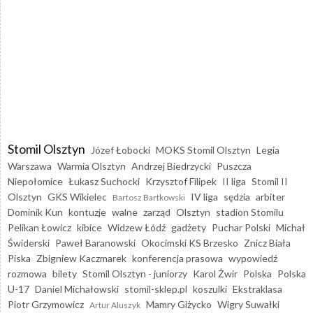
Stomil Olsztyn
Józef Łobocki
MOKS Stomil Olsztyn
Legia
Warszawa
Warmia Olsztyn
Andrzej Biedrzycki
Puszcza
Niepołomice
Łukasz Suchocki
Krzysztof Filipek
II liga
Stomil II
Olsztyn
GKS Wikielec
IV liga
sędzia
arbiter
Bartosz Bartkowski
Dominik Kun
kontuzje
walne
zarząd
Olsztyn
stadion Stomilu
Pelikan Łowicz
kibice
Widzew Łódź
gadżety
Puchar Polski
Michał
Świderski
Paweł Baranowski
Okocimski KS Brzesko
Znicz Biała
Piska
Zbigniew Kaczmarek
konferencja prasowa
wypowiedź
rozmowa
bilety
Stomil Olsztyn - juniorzy
Karol Żwir
Polska
Polska
U-17
Daniel Michałowski
stomil-sklep.pl
koszulki
Ekstraklasa
Piotr Grzymowicz
Mamry Giżycko
Wigry Suwałki
Artur Aluszyk