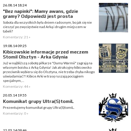
26.08.14 18:24
"Bez napinki": Mamy awans, gdzie
gramy? Odpowiedź jest prosta
Sobota dla wszystkich była dniem radosnym, bo jak się nie
cieszyć po zwycięstwie nad Arką i drugim miejscem w
tabeli?
Komentarzy: 21 »
19.08.14 09:25
Kibicowskie informacje przed meczem
Stomil Olsztyn - Arka Gdynia
Już w najbliższą sobotę piłkarze "Dumy Warmii" zagrają na
własnym boisku z Arką Gdynia! Jak atrakcyjny kibicowsko
przeciwnik wybiera się do Olsztyna, nie trzeba chyba nikogo
uświadamiać?! Kibice Arki w trasę ruszają pociągiem
specjalnym,...
Komentarzy: 44 »
20.05.14 19:55
Komunikat grupy Ultra(S)tomiL
Prezentujemy komunikat grupy Ultra(S)tomiL.
Komentarzy: 0 »
12.03.14 09:46