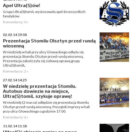
Apel Ultra(S)ów!
Grupa Ultra(S)tomiL wystosowała apel do wszystkich
fanatyków.
Komentarzy: 0 »
02.03.14 19:38
Prezentacja Stomilu Olsztyn przed rundą
wiosenną
W niedzielę w hali przy ulicy Głowackiego odbyła się
prezentacja Stomilu Olsztyn przed rundą wiosenną.
Prezentacja zakończyła się ciekawą oprawą grupy
Ultra(S)tomilL.
Komentarzy: 2 »
27.02.14 14:25
W niedzielę prezentacja Stomilu.
Autobus dowiezie na miejsce,
Ultra(S)tomiL szykuje oprawę!
W niedzielę (2 marca) odbędzie się prezentacja Stomilu
Olsztyn przed rundą wiosenną. Początek imprezy w hali
przy ulicy Głowackiego o godzinie 17:00.
Komentarzy: 6 »
11.02.14 11:18