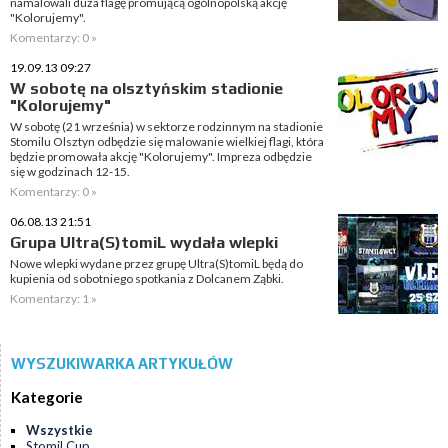
namalowali duża flagę promującą ogólnopolską akcję
"Kolorujemy".
Komentarzy: 0 »
19.09.13 09:27
W sobotę na olsztyńskim stadionie
"Kolorujemy"
W sobotę (21 września) w sektorze rodzinnym na stadionie
Stomilu Olsztyn odbędzie się malowanie wielkiej flagi, która
będzie promowała akcję "Kolorujemy". Impreza odbędzie
się w godzinach 12-15.
Komentarzy: 0 »
06.08.13 21:51
Grupa Ultra(S)tomiL wydała wlepki
Nowe wlepki wydane przez grupę Ultra(S)tomiL będą do
kupienia od sobotniego spotkania z Dolcanem Ząbki.
Komentarzy: 1 »
WYSZUKIWARKA ARTYKUŁÓW
Kategorie
Wszystkie
Stomil Cup