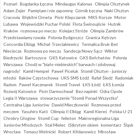
Poznań
Bogdanka Łęczna
Mindaugas Kalonas
Olimpia Olsztynek
Adam Zejer
Pamiętam i nie zapomnę
Górnik Łęczna
Naki Olsztyn
Cracovia
Błękitni Orneta
Piotr Klepczarek
MKS Korsze
Motor
Lubawa
Wojewódzki Puchar Polski
Flota Świnoujście
Hutnik
Kraków
rozmowa po meczu
Kolejarz Stróże
Olimpia Zambrów
Przedstawiamy rywala
Polonia Bydgoszcz
Granica Kętrzyn
Concordia Elbląg
Michał Trzeciakiewicz
Termalica Bruk-Bet
Nieciecza
Rozmowa po meczu
Sandecja Nowy Sącz
Wiktor
Biedrzycki
Bartoszyce
GKS Katowice
GKS Bełchatów
Polonia
Warszawa
Chodź w "biało-niebieskich" barwach i zdobywaj
nagrody!
Kamil Hempel
Paweł Piceluk
Stomil Olsztyn - juniorzy
młodsi
Raków Częstochowa
UKS SMS Łódź
Rafał Śledź
Radomiak
Radom
Paweł Kaczmarek
Stomil Travel
ŁKS Łódź
ŁKS Łomża
Rozwój Katowice
Piotr Darmochwał
Bez napinki
Odra Opole
Legia II Warszawa
stowarzyszenie "Stomil Ponad Wszystko"
Centralna Liga Juniorów
Dawid Mieczkowski
Rozmowa przed
meczem
Yasuhiro Katō
Olimpia II Elbląg
Kamil Kiereś
Polska U-21
Chrobry Głogów
Stomil Cup
felieton
Makroregionalna Liga
Juniorów Młodszych
Stal Mielec
(S)krytym okiem
komentarz
Śląsk
Wrocław
Tomasz Wełnicki
Robert Kiłdanowicz
Mirosław