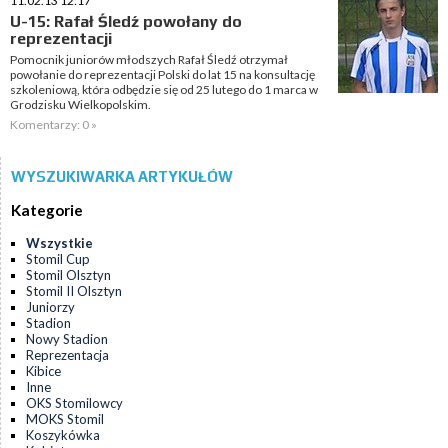
11.02.13 12:17
U-15: Rafał Śledź powołany do
reprezentacji
Pomocnik juniorów młodszych Rafał Śledź otrzymał
powołanie do reprezentacji Polski do lat 15 na konsultację
szkoleniową, która odbędzie się od 25 lutego do 1 marca w
Grodzisku Wielkopolskim.
Komentarzy: 0 »
WYSZUKIWARKA ARTYKUŁÓW
Kategorie
Wszystkie
Stomil Cup
Stomil Olsztyn
Stomil II Olsztyn
Juniorzy
Stadion
Nowy Stadion
Reprezentacja
Kibice
Inne
OKS Stomilowcy
MOKS Stomil
Koszykówka