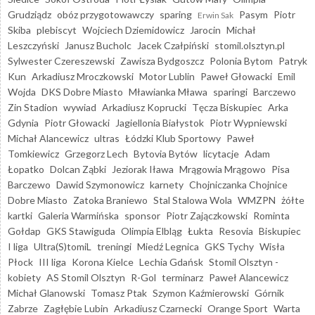
Grudziądz
obóz przygotowawczy
sparing
Pasym
Piotr
Erwin Sak
Skiba
plebiscyt
Wojciech Dziemidowicz
Jarocin
Michał
Leszczyński
Janusz Bucholc
Jacek Czałpiński
stomil.olsztyn.pl
Sylwester Czereszewski
Zawisza Bydgoszcz
Polonia Bytom
Patryk
Kun
Arkadiusz Mroczkowski
Motor Lublin
Paweł Głowacki
Emil
Wojda
DKS Dobre Miasto
Mławianka Mława
sparingi
Barczewo
Zin Stadion
wywiad
Arkadiusz Koprucki
Tęcza Biskupiec
Arka
Gdynia
Piotr Głowacki
Jagiellonia Białystok
Piotr Wypniewski
Michał Alancewicz
ultras
Łódzki Klub Sportowy
Paweł
Tomkiewicz
Grzegorz Lech
Bytovia Bytów
licytacje
Adam
Łopatko
Dolcan Ząbki
Jeziorak Iława
Mrągowia Mrągowo
Pisa
Barczewo
Dawid Szymonowicz
karnety
Chojniczanka Chojnice
Dobre Miasto
Zatoka Braniewo
Stal Stalowa Wola
WMZPN
żółte
kartki
Galeria Warmińska
sponsor
Piotr Zajączkowski
Rominta
Gołdap
GKS Stawiguda
Olimpia Elbląg
Łukta
Resovia
Biskupiec
I liga
Ultra(S)tomiL
treningi
Miedź Legnica
GKS Tychy
Wisła
Płock
III liga
Korona Kielce
Lechia Gdańsk
Stomil Olsztyn -
kobiety
AS Stomil Olsztyn
R-Gol
terminarz
Paweł Alancewicz
Michał Glanowski
Tomasz Ptak
Szymon Kaźmierowski
Górnik
Zabrze
Zagłębie Lubin
Arkadiusz Czarnecki
Orange Sport
Warta