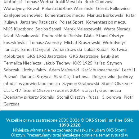
Jabłoński
Tomasz Wełna
Irakli Meschia
Ruch Chorzów
Wołodymyr Kowal
Polonia Lidzbark Warmiński
Górnik Polkowice
Zagłębie Sosnowiec
komentarz po meczu
Mariusz Borkowski
Rafał
Kujawa
Jarosław Ratajczak
Polsat Sport
Komentarz po meczu
MKS Kluczbork
Socios Stomil
Marek Maleszewski
Warta Sieradz
Jakub Mosakowski
Podbeskidzie Bielsko-Biała
Stomil Olsztyn -
koszykówka
Tomasz Asensky
Michał Kraszewski
Wołodymyr
Tanczyk
Ernest Dzięcioł
Adrian Stawski
Lukáš Kubáň
Kotwica
Kołobrzeg
GKS 1962 Jastrzębie
GKS Jastrzębie
Bruk-Bet
Termalica Nieciecza
Jakub Tecław
KKS 1925 Kalisz
Szymon
Sobczak
Liczby i fakty
Adam Majewski
Kącik bukmacherski
Lech II
Poznań
Radunia Stężyca
Skra Częstochowa
Rozgrzewka
juniorzy
młodsi
wypowiedź po meczu
Szymon Grabowski
Stomil Olsztyn -
CLJ U-17
Stomil Olsztyn - rocznik 2004
statystyki po meczu
Oceniamy piłkarzy Stomilu
Stomil Olsztyn - futsal
3. połowa
Piotr
Gurzęda
Wszelkie prawa zastrzeżone 2000-2026 ©
OKS Stomil on-line
ISSN:
1898-2328
Niniejsza witryna nie ma żadnego związku z klubem OKS Stomil
Olsztyn. Prezentujemy tutaj niezależne opinie na temat sytuacji w