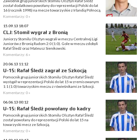
Zawodnik grup juniorskich Stomilu Olsztyn Rafał Śledź
został dodatkowo powołany do reprezentacji Polski do lat
16 (rocznik 1998) na mecze towarzyskie z Irlandią Północą.
Komentarzy: 0 »
15.09.13 18:07
CLJ: Stomil wygrał z Bronią
Juniorzy Stomilu Olsztyn wygrali w meczu Centralnej Ligi
Juniorów z Bronią Radom 2:0 (1:0). Gole w meczu zdobyli
Rafał Śledź oraz Mateusz Sienikowski.
Komentarzy: 6 »
20.06.13 11:12
U-15: Rafał Śledź zagrał ze Szkocją
Pomocnik grup juniorskich Stomilu Olsztyn Rafał Śledź
wystąpił w reprezentacji Polski do lat 15 w zremisowanym
1:1 (1:0) towarzyskim meczu z rówieśnikami ze Szkocji.
Komentarzy: 0 »
06.06.13 00:12
U-15: Rafał Śledź powołany do kadry
Pomocnik grup juniorskich Stomilu Olsztyn Rafał Śledź
został powołany do reprezentacji Polski do lat 15 na
towarzyski mecz ze Szkocją.
Komentarzy: 0 »