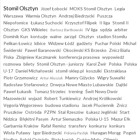
Stomil Olsztyn
Józef Łobocki
MOKS Stomil Olsztyn
Legia
Warszawa
Warmia Olsztyn
Andrzej Biedrzycki
Puszcza
Niepołomice
Łukasz Suchocki
Krzysztof Filipek
II liga
Stomil II
Olsztyn
GKS Wikielec
IV liga
sędzia
arbiter
Bartosz Bartkowski
Dominik Kun
kontuzje
walne
zarząd
Olsztyn
stadion Stomilu
Pelikan Łowicz
kibice
Widzew Łódź
gadżety
Puchar Polski
Michał
Świderski
Paweł Baranowski
Okocimski KS Brzesko
Znicz Biała
Piska
Zbigniew Kaczmarek
konferencja prasowa
wypowiedź
rozmowa
bilety
Stomil Olsztyn - juniorzy
Karol Żwir
Polska
Polska
U-17
Daniel Michałowski
stomil-sklep.pl
koszulki
Ekstraklasa
Piotr Grzymowicz
Mamry Giżycko
Wigry Suwałki
Artur Aluszyk
Radosław Stefanowicz
Drwęca Nowe Miasto Lubawskie
Dajtki
Paweł Łukasik
Tomasz Strzelec
trening
Świt Nowy Dwór
Mazowiecki
wyjazd
Robert Tunkiewicz
Andrzej Królikowski
Vęgoria Węgorzewo
budowa stadionu
Jacek Płuciennik
Znicz
Pruszków
Ostróda
PZPN
Stal Rzeszów
Łukasz Jegliński
Start
Nidzica
Błękitni Pasym
Artur Siemaszko
Polska U-15
Mazur Ełk
Garbarnia Kraków
Rafał Remisz
transfery
konkursy
konkurs
Wisła Puławy
Igor Biedrzycki
Huragan Morąg
Pogoń
Polonia Pasłęk
Siedlce
Sokół Ostróda
Piotr Łysiak
Gutów Mały
Olimpia