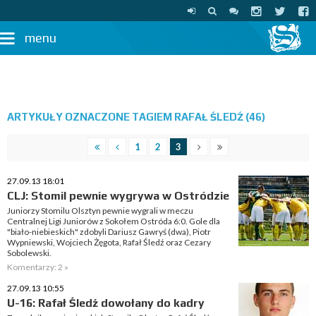
menu
ARTYKUŁY OZNACZONE TAGIEM RAFAŁ ŚLEDŹ (46)
1
2
3
27.09.13 18:01
CLJ: Stomil pewnie wygrywa w Ostródzie
Juniorzy Stomilu Olsztyn pewnie wygrali w meczu
Centralnej Ligi Juniorów z Sokołem Ostróda 6:0. Gole dla
"biało-niebieskich" zdobyli Dariusz Gawryś (dwa), Piotr
Wypniewski, Wojciech Żęgota, Rafał Śledź oraz Cezary
Sobolewski.
Komentarzy: 2 »
27.09.13 10:55
U-16: Rafał Śledź dowołany do kadry