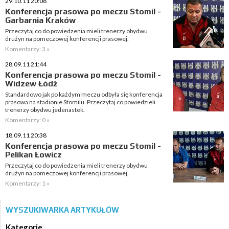
29.10.11 20:08
Konferencja prasowa po meczu Stomil -
Garbarnia Kraków
Przeczytaj co do powiedzenia mieli trenerzy obydwu
drużyn na pomeczowej konferencji prasowej.
Komentarzy: 3 »
28.09.11 21:44
Konferencja prasowa po meczu Stomil -
Widzew Łódź
Standardowo jak po każdym meczu odbyła się konferencja
prasowa na stadionie Stomilu. Przeczytaj co powiedzieli
trenerzy obydwu jedenastek.
Komentarzy: 0 »
18.09.11 20:38
Konferencja prasowa po meczu Stomil -
Pelikan Łowicz
Przeczytaj co do powiedzenia mieli trenerzy obydwu
drużyn na pomeczowej konferencji prasowej.
Komentarzy: 1 »
WYSZUKIWARKA ARTYKUŁÓW
Kategorie