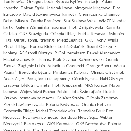
Tomkiewicz
Grzegorz Lech
Bytovia Bytów
licytacje
Adam
Łopatko
Dolcan Ząbki
Jeziorak Iława
Mrągowia Mrągowo
Pisa
Barczewo
Dawid Szymonowicz
karnety
Chojniczanka Chojnice
Dobre Miasto
Zatoka Braniewo
Stal Stalowa Wola
WMZPN
żółte
kartki
Galeria Warmińska
sponsor
Piotr Zajączkowski
Rominta
Gołdap
GKS Stawiguda
Olimpia Elbląg
Łukta
Resovia
Biskupiec
I liga
Ultra(S)tomiL
treningi
Miedź Legnica
GKS Tychy
Wisła
Płock
III liga
Korona Kielce
Lechia Gdańsk
Stomil Olsztyn -
kobiety
AS Stomil Olsztyn
R-Gol
terminarz
Paweł Alancewicz
Michał Glanowski
Tomasz Ptak
Szymon Kaźmierowski
Górnik
Zabrze
Zagłębie Lubin
Arkadiusz Czarnecki
Orange Sport
Warta
Poznań
Bogdanka Łęczna
Mindaugas Kalonas
Olimpia Olsztynek
Adam Zejer
Pamiętam i nie zapomnę
Górnik Łęczna
Naki Olsztyn
Cracovia
Błękitni Orneta
Piotr Klepczarek
MKS Korsze
Motor
Lubawa
Wojewódzki Puchar Polski
Flota Świnoujście
Hutnik
Kraków
rozmowa po meczu
Kolejarz Stróże
Olimpia Zambrów
Przedstawiamy rywala
Polonia Bydgoszcz
Granica Kętrzyn
Concordia Elbląg
Michał Trzeciakiewicz
Termalica Bruk-Bet
Nieciecza
Rozmowa po meczu
Sandecja Nowy Sącz
Wiktor
Biedrzycki
Bartoszyce
GKS Katowice
GKS Bełchatów
Polonia
Warszawa
Chodź w "biało-niebieskich" barwach i zdobywaj