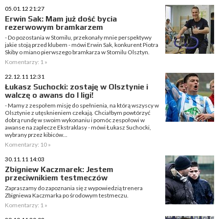
05.01.12 21:27
Erwin Sak: Mam już dość bycia
rezerwowym bramkarzem
- Do pozostania w Stomilu, przekonały mnie perspektywy
jakie stoją przed klubem - mówi Erwin Sak, konkurent Piotra
Skiby o miano pierwszego bramkarza w Stomilu Olsztyn.
Komentarzy: 1 »
22.12.11 12:31
Łukasz Suchocki: zostaję w Olsztynie i
walczę o awans do I ligi!
- Mamy z zespołem misję do spełnienia, na którą wszyscy w
Olsztynie z utęsknieniem czekają. Chciałbym powtórzyć
dobrą rundę w swoim wykonaniu i pomóc zespołowi w
awanse na zaplecze Ekstraklasy - mówi Łukasz Suchocki,
wybrany przez kibiców...
Komentarzy: 10 »
30.11.11 14:03
Zbigniew Kaczmarek: Jestem
przeciwnikiem testmeczów
Zapraszamy do zapoznania się z wypowiedzią trenera
Zbigniewa Kaczmarka po środowym testmeczu.
Komentarzy: 1 »