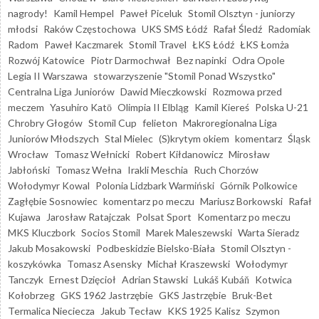
nagrody!
Kamil Hempel
Paweł Piceluk
Stomil Olsztyn - juniorzy
młodsi
Raków Częstochowa
UKS SMS Łódź
Rafał Śledź
Radomiak
Radom
Paweł Kaczmarek
Stomil Travel
ŁKS Łódź
ŁKS Łomża
Rozwój Katowice
Piotr Darmochwał
Bez napinki
Odra Opole
Legia II Warszawa
stowarzyszenie "Stomil Ponad Wszystko"
Centralna Liga Juniorów
Dawid Mieczkowski
Rozmowa przed
meczem
Yasuhiro Katō
Olimpia II Elbląg
Kamil Kiereś
Polska U-21
Chrobry Głogów
Stomil Cup
felieton
Makroregionalna Liga
Juniorów Młodszych
Stal Mielec
(S)krytym okiem
komentarz
Śląsk
Wrocław
Tomasz Wełnicki
Robert Kiłdanowicz
Mirosław
Jabłoński
Tomasz Wełna
Irakli Meschia
Ruch Chorzów
Wołodymyr Kowal
Polonia Lidzbark Warmiński
Górnik Polkowice
Zagłębie Sosnowiec
komentarz po meczu
Mariusz Borkowski
Rafał
Kujawa
Jarosław Ratajczak
Polsat Sport
Komentarz po meczu
MKS Kluczbork
Socios Stomil
Marek Maleszewski
Warta Sieradz
Jakub Mosakowski
Podbeskidzie Bielsko-Biała
Stomil Olsztyn -
koszykówka
Tomasz Asensky
Michał Kraszewski
Wołodymyr
Tanczyk
Ernest Dzięcioł
Adrian Stawski
Lukáš Kubáň
Kotwica
Kołobrzeg
GKS 1962 Jastrzębie
GKS Jastrzębie
Bruk-Bet
Termalica Nieciecza
Jakub Tecław
KKS 1925 Kalisz
Szymon