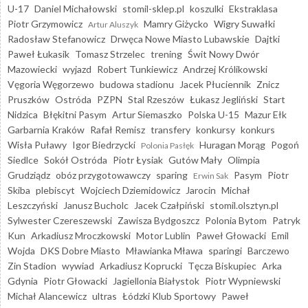
U-17
Daniel Michałowski
stomil-sklep.pl
koszulki
Ekstraklasa
Piotr Grzymowicz
Mamry Giżycko
Wigry Suwałki
Artur Aluszyk
Radosław Stefanowicz
Drwęca Nowe Miasto Lubawskie
Dajtki
Paweł Łukasik
Tomasz Strzelec
trening
Świt Nowy Dwór
Mazowiecki
wyjazd
Robert Tunkiewicz
Andrzej Królikowski
Vęgoria Węgorzewo
budowa stadionu
Jacek Płuciennik
Znicz
Pruszków
Ostróda
PZPN
Stal Rzeszów
Łukasz Jegliński
Start
Nidzica
Błękitni Pasym
Artur Siemaszko
Polska U-15
Mazur Ełk
Garbarnia Kraków
Rafał Remisz
transfery
konkursy
konkurs
Wisła Puławy
Igor Biedrzycki
Huragan Morąg
Pogoń
Polonia Pasłęk
Siedlce
Sokół Ostróda
Piotr Łysiak
Gutów Mały
Olimpia
Grudziądz
obóz przygotowawczy
sparing
Pasym
Piotr
Erwin Sak
Skiba
plebiscyt
Wojciech Dziemidowicz
Jarocin
Michał
Leszczyński
Janusz Bucholc
Jacek Czałpiński
stomil.olsztyn.pl
Sylwester Czereszewski
Zawisza Bydgoszcz
Polonia Bytom
Patryk
Kun
Arkadiusz Mroczkowski
Motor Lublin
Paweł Głowacki
Emil
Wojda
DKS Dobre Miasto
Mławianka Mława
sparingi
Barczewo
Zin Stadion
wywiad
Arkadiusz Koprucki
Tęcza Biskupiec
Arka
Gdynia
Piotr Głowacki
Jagiellonia Białystok
Piotr Wypniewski
Michał Alancewicz
ultras
Łódzki Klub Sportowy
Paweł