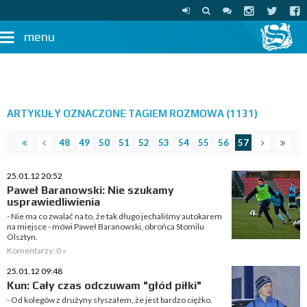
menu
ARTYKUŁY OZNACZONE TAGIEM ROZMOWA (1131)
48
49
50
51
52
53
54
55
56
57
25.01.12 20:52
Paweł Baranowski: Nie szukamy
usprawiedliwienia
- Nie ma co zwalać na to, że tak długo jechaliśmy autokarem
na miejsce - mówi Paweł Baranowski, obrońca Stomilu
Olsztyn.
Komentarzy: 0 »
25.01.12 09:48
Kun: Cały czas odczuwam "głód piłki"
- Od kolegów z drużyny słyszałem, że jest bardzo ciężko.