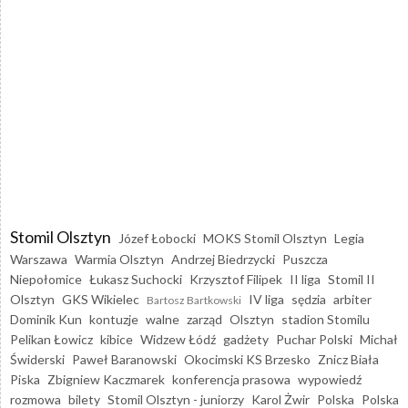
Stomil Olsztyn
Józef Łobocki
MOKS Stomil Olsztyn
Legia
Warszawa
Warmia Olsztyn
Andrzej Biedrzycki
Puszcza
Niepołomice
Łukasz Suchocki
Krzysztof Filipek
II liga
Stomil II
Olsztyn
GKS Wikielec
IV liga
sędzia
arbiter
Bartosz Bartkowski
Dominik Kun
kontuzje
walne
zarząd
Olsztyn
stadion Stomilu
Pelikan Łowicz
kibice
Widzew Łódź
gadżety
Puchar Polski
Michał
Świderski
Paweł Baranowski
Okocimski KS Brzesko
Znicz Biała
Piska
Zbigniew Kaczmarek
konferencja prasowa
wypowiedź
rozmowa
bilety
Stomil Olsztyn - juniorzy
Karol Żwir
Polska
Polska