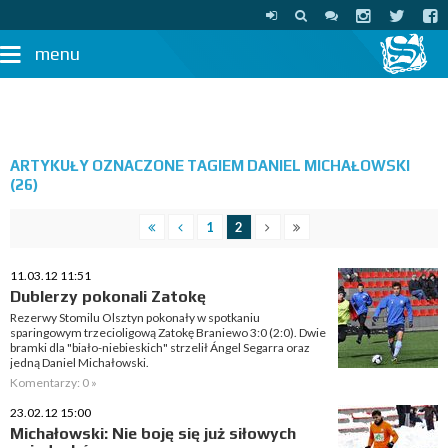
menu
ARTYKUŁY OZNACZONE TAGIEM DANIEL MICHAŁOWSKI
(26)
1
2
11.03.12 11:51
Dublerzy pokonali Zatokę
Rezerwy Stomilu Olsztyn pokonały w spotkaniu
sparingowym trzecioligową Zatokę Braniewo 3:0 (2:0). Dwie
bramki dla "biało-niebieskich" strzelił Ángel Segarra oraz
jedną Daniel Michałowski.
Komentarzy: 0 »
23.02.12 15:00
Michałowski: Nie boję się już siłowych