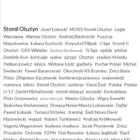
Stomil Olsztyn
Józef Łobocki
MOKS Stomil Olsztyn
Legia
Warszawa
Warmia Olsztyn
Andrzej Biedrzycki
Puszcza
Niepołomice
Łukasz Suchocki
Krzysztof Filipek
II liga
Stomil II
Olsztyn
GKS Wikielec
IV liga
sędzia
arbiter
Bartosz Bartkowski
Dominik Kun
kontuzje
walne
zarząd
Olsztyn
stadion Stomilu
Pelikan Łowicz
kibice
Widzew Łódź
gadżety
Puchar Polski
Michał
Świderski
Paweł Baranowski
Okocimski KS Brzesko
Znicz Biała
Piska
Zbigniew Kaczmarek
konferencja prasowa
wypowiedź
rozmowa
bilety
Stomil Olsztyn - juniorzy
Karol Żwir
Polska
Polska
U-17
Daniel Michałowski
stomil-sklep.pl
koszulki
Ekstraklasa
Piotr Grzymowicz
Mamry Giżycko
Wigry Suwałki
Artur Aluszyk
Radosław Stefanowicz
Drwęca Nowe Miasto Lubawskie
Dajtki
Paweł Łukasik
Tomasz Strzelec
trening
Świt Nowy Dwór
Mazowiecki
wyjazd
Robert Tunkiewicz
Andrzej Królikowski
Vęgoria Węgorzewo
budowa stadionu
Jacek Płuciennik
Znicz
Pruszków
Ostróda
PZPN
Stal Rzeszów
Łukasz Jegliński
Start
Nidzica
Błękitni Pasym
Artur Siemaszko
Polska U-15
Mazur Ełk