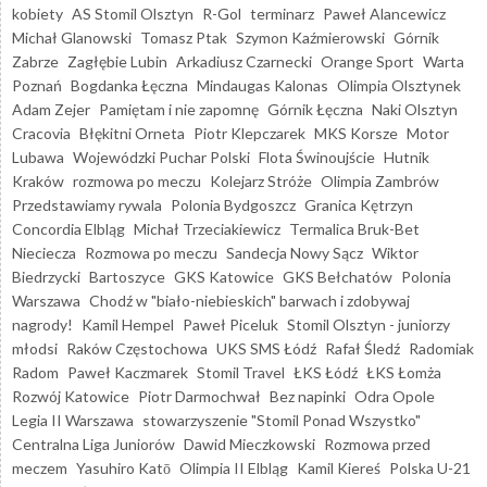
kobiety
AS Stomil Olsztyn
R-Gol
terminarz
Paweł Alancewicz
Michał Glanowski
Tomasz Ptak
Szymon Kaźmierowski
Górnik
Zabrze
Zagłębie Lubin
Arkadiusz Czarnecki
Orange Sport
Warta
Poznań
Bogdanka Łęczna
Mindaugas Kalonas
Olimpia Olsztynek
Adam Zejer
Pamiętam i nie zapomnę
Górnik Łęczna
Naki Olsztyn
Cracovia
Błękitni Orneta
Piotr Klepczarek
MKS Korsze
Motor
Lubawa
Wojewódzki Puchar Polski
Flota Świnoujście
Hutnik
Kraków
rozmowa po meczu
Kolejarz Stróże
Olimpia Zambrów
Przedstawiamy rywala
Polonia Bydgoszcz
Granica Kętrzyn
Concordia Elbląg
Michał Trzeciakiewicz
Termalica Bruk-Bet
Nieciecza
Rozmowa po meczu
Sandecja Nowy Sącz
Wiktor
Biedrzycki
Bartoszyce
GKS Katowice
GKS Bełchatów
Polonia
Warszawa
Chodź w "biało-niebieskich" barwach i zdobywaj
nagrody!
Kamil Hempel
Paweł Piceluk
Stomil Olsztyn - juniorzy
młodsi
Raków Częstochowa
UKS SMS Łódź
Rafał Śledź
Radomiak
Radom
Paweł Kaczmarek
Stomil Travel
ŁKS Łódź
ŁKS Łomża
Rozwój Katowice
Piotr Darmochwał
Bez napinki
Odra Opole
Legia II Warszawa
stowarzyszenie "Stomil Ponad Wszystko"
Centralna Liga Juniorów
Dawid Mieczkowski
Rozmowa przed
meczem
Yasuhiro Katō
Olimpia II Elbląg
Kamil Kiereś
Polska U-21