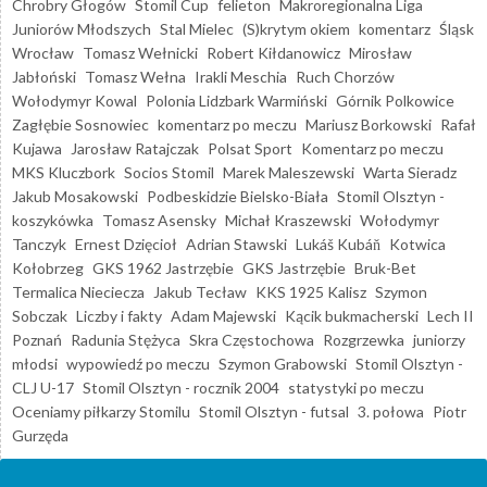
Chrobry Głogów
Stomil Cup
felieton
Makroregionalna Liga
Juniorów Młodszych
Stal Mielec
(S)krytym okiem
komentarz
Śląsk
Wrocław
Tomasz Wełnicki
Robert Kiłdanowicz
Mirosław
Jabłoński
Tomasz Wełna
Irakli Meschia
Ruch Chorzów
Wołodymyr Kowal
Polonia Lidzbark Warmiński
Górnik Polkowice
Zagłębie Sosnowiec
komentarz po meczu
Mariusz Borkowski
Rafał
Kujawa
Jarosław Ratajczak
Polsat Sport
Komentarz po meczu
MKS Kluczbork
Socios Stomil
Marek Maleszewski
Warta Sieradz
Jakub Mosakowski
Podbeskidzie Bielsko-Biała
Stomil Olsztyn -
koszykówka
Tomasz Asensky
Michał Kraszewski
Wołodymyr
Tanczyk
Ernest Dzięcioł
Adrian Stawski
Lukáš Kubáň
Kotwica
Kołobrzeg
GKS 1962 Jastrzębie
GKS Jastrzębie
Bruk-Bet
Termalica Nieciecza
Jakub Tecław
KKS 1925 Kalisz
Szymon
Sobczak
Liczby i fakty
Adam Majewski
Kącik bukmacherski
Lech II
Poznań
Radunia Stężyca
Skra Częstochowa
Rozgrzewka
juniorzy
młodsi
wypowiedź po meczu
Szymon Grabowski
Stomil Olsztyn -
CLJ U-17
Stomil Olsztyn - rocznik 2004
statystyki po meczu
Oceniamy piłkarzy Stomilu
Stomil Olsztyn - futsal
3. połowa
Piotr
Gurzęda