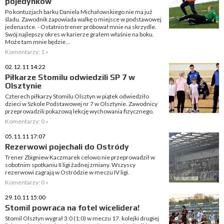
pojedynków
Po kontuzjach barku Daniela Michałowskiego nie ma już
śladu. Zawodnik zapowiada walkę o miejsce w podstawowej
jedenastce. - Ostatnio trener próbował mnie na skrzydle.
Swój najlepszy okres w karierze grałem właśnie na boku.
Może tam mnie będzie...
Komentarzy: 1 »
02.12.11 14:22
Piłkarze Stomilu odwiedzili SP 7 w
Olsztynie
Czterech piłkarzy Stomilu Olsztyn w piątek odwiedziło
dzieci w Szkole Podstawowej nr 7 w Olsztynie. Zawodnicy
przeprowadzili pokazową lekcję wychowania fizycznego.
Komentarzy: 0 »
05.11.11 17:07
Rezerwowi pojechali do Ostródy
Trener Zbigniew Kaczmarek celowo nie przeprowadził w
sobotnim spotkaniu II ligi żadnej zmiany. Wszyscy
rezerwowi zagrają w Ostródzie w meczu IV ligi.
Komentarzy: 0 »
29.10.11 15:00
Stomil powraca na fotel wicelidera!
Stomil Olsztyn wygrał 3:0 (1:0) w meczu 17. kolejki drugiej