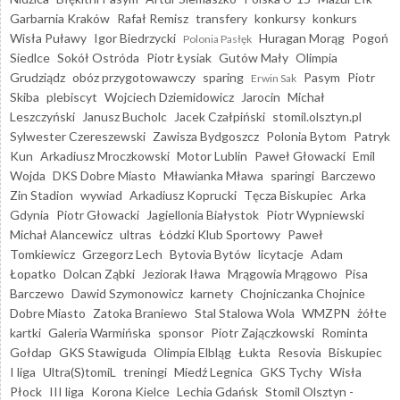
Garbarnia Kraków
Rafał Remisz
transfery
konkursy
konkurs
Wisła Puławy
Igor Biedrzycki
Huragan Morąg
Pogoń
Polonia Pasłęk
Siedlce
Sokół Ostróda
Piotr Łysiak
Gutów Mały
Olimpia
Grudziądz
obóz przygotowawczy
sparing
Pasym
Piotr
Erwin Sak
Skiba
plebiscyt
Wojciech Dziemidowicz
Jarocin
Michał
Leszczyński
Janusz Bucholc
Jacek Czałpiński
stomil.olsztyn.pl
Sylwester Czereszewski
Zawisza Bydgoszcz
Polonia Bytom
Patryk
Kun
Arkadiusz Mroczkowski
Motor Lublin
Paweł Głowacki
Emil
Wojda
DKS Dobre Miasto
Mławianka Mława
sparingi
Barczewo
Zin Stadion
wywiad
Arkadiusz Koprucki
Tęcza Biskupiec
Arka
Gdynia
Piotr Głowacki
Jagiellonia Białystok
Piotr Wypniewski
Michał Alancewicz
ultras
Łódzki Klub Sportowy
Paweł
Tomkiewicz
Grzegorz Lech
Bytovia Bytów
licytacje
Adam
Łopatko
Dolcan Ząbki
Jeziorak Iława
Mrągowia Mrągowo
Pisa
Barczewo
Dawid Szymonowicz
karnety
Chojniczanka Chojnice
Dobre Miasto
Zatoka Braniewo
Stal Stalowa Wola
WMZPN
żółte
kartki
Galeria Warmińska
sponsor
Piotr Zajączkowski
Rominta
Gołdap
GKS Stawiguda
Olimpia Elbląg
Łukta
Resovia
Biskupiec
I liga
Ultra(S)tomiL
treningi
Miedź Legnica
GKS Tychy
Wisła
Płock
III liga
Korona Kielce
Lechia Gdańsk
Stomil Olsztyn -