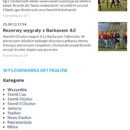
ligi z Garbarnią Kraków i awansował na pozycję wicelidera
tabeli. Bramki dla "biało-niebieskich" strzelali Krzysztof
Filipek, Igor Biedrzycki oraz Daniel Michałowski.
Komentarzy: 17 »
25.09.11 17:34
Rezerwy wygrały z Barkasem 4:2
Stomil II Olsztyn wygrał 4:2 z Barkasem Tolkmicko. W
pierwszym składzie wybiegło dziesięciu piłkarzy, którzy
trenują z pierwszym zespołem. Olsztyński zespół bramki
zaczął strzelać dopiero po przerwie.
Komentarzy: 0 »
WYSZUKIWARKA ARTYKUŁÓW
Kategorie
Wszystkie
Stomil Cup
Stomil Olsztyn
Stomil II Olsztyn
Juniorzy
Stadion
Nowy Stadion
Reprezentacja
Kibice