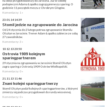
na obóz przygotowawczy do Jarocina. Już w sobotę
podopieczni Adama Łopatko zagrają pierwszy sparing. O
godzinie 11 początek meczu z Chrobrym Głogów.
Komentarzy: 1 »
23.01.14 14:39
Stomil jedzie na zgrupowanie do Jarocina
Od 24 stycznia do 2 lutego potrwa zgrupowanie Stomilu
Olsztyn w Jarocinie. Trener Adam Łopatko zabierze ze sobą
27 zawodników.
Komentarzy: 3 »
10.12.13 20:50
Ostrovia 1909 kolejnym
sparingpartnerem
29 stycznia na zgrupowaniu w Jarocinie Stomil Olsztyn
zagra sparing z Ostrovią 1909 Ostrów Wielkopolski.
Komentarzy: 0 »
21.11.13 11:46
Znani kolejni sparingpartnerzy
Stomil Olsztyn podał kolejnych sparingpartnerów, z którymi
zmierzy się podczas przygotowań do rundy wiosennej.
Komentarzy: 0 »