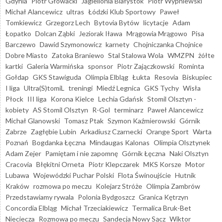
Gdynia
Piotr Głowacki
Jagiellonia Białystok
Piotr Wypniewski
Michał Alancewicz
ultras
Łódzki Klub Sportowy
Paweł
Tomkiewicz
Grzegorz Lech
Bytovia Bytów
licytacje
Adam
Łopatko
Dolcan Ząbki
Jeziorak Iława
Mrągowia Mrągowo
Pisa
Barczewo
Dawid Szymonowicz
karnety
Chojniczanka Chojnice
Dobre Miasto
Zatoka Braniewo
Stal Stalowa Wola
WMZPN
żółte
kartki
Galeria Warmińska
sponsor
Piotr Zajączkowski
Rominta
Gołdap
GKS Stawiguda
Olimpia Elbląg
Łukta
Resovia
Biskupiec
I liga
Ultra(S)tomiL
treningi
Miedź Legnica
GKS Tychy
Wisła
Płock
III liga
Korona Kielce
Lechia Gdańsk
Stomil Olsztyn -
kobiety
AS Stomil Olsztyn
R-Gol
terminarz
Paweł Alancewicz
Michał Glanowski
Tomasz Ptak
Szymon Kaźmierowski
Górnik
Zabrze
Zagłębie Lubin
Arkadiusz Czarnecki
Orange Sport
Warta
Poznań
Bogdanka Łęczna
Mindaugas Kalonas
Olimpia Olsztynek
Adam Zejer
Pamiętam i nie zapomnę
Górnik Łęczna
Naki Olsztyn
Cracovia
Błękitni Orneta
Piotr Klepczarek
MKS Korsze
Motor
Lubawa
Wojewódzki Puchar Polski
Flota Świnoujście
Hutnik
Kraków
rozmowa po meczu
Kolejarz Stróże
Olimpia Zambrów
Przedstawiamy rywala
Polonia Bydgoszcz
Granica Kętrzyn
Concordia Elbląg
Michał Trzeciakiewicz
Termalica Bruk-Bet
Nieciecza
Rozmowa po meczu
Sandecja Nowy Sącz
Wiktor