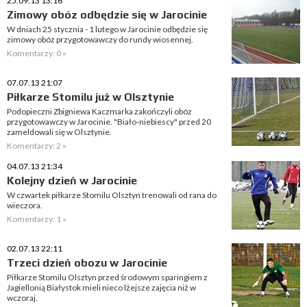
25.09.13 13:16
Zimowy obóz odbędzie się w Jarocinie
W dniach 25 stycznia - 1 lutego w Jarocinie odbędzie się
zimowy obóz przygotowawczy do rundy wiosennej.
Komentarzy: 0 »
07.07.13 21:07
Piłkarze Stomilu już w Olsztynie
Podopieczni Zbigniewa Kaczmarka zakończyli obóz
przygotowawczy w Jarocinie. "Biało-niebiescy" przed 20
zameldowali się w Olsztynie.
Komentarzy: 2 »
04.07.13 21:34
Kolejny dzień w Jarocinie
W czwartek piłkarze Stomilu Olsztyn trenowali od rana do
wieczora.
Komentarzy: 1 »
02.07.13 22:11
Trzeci dzień obozu w Jarocinie
Piłkarze Stomilu Olsztyn przed środowym sparingiem z
Jagiellonią Białystok mieli nieco lżejsze zajęcia niż w
wczoraj.