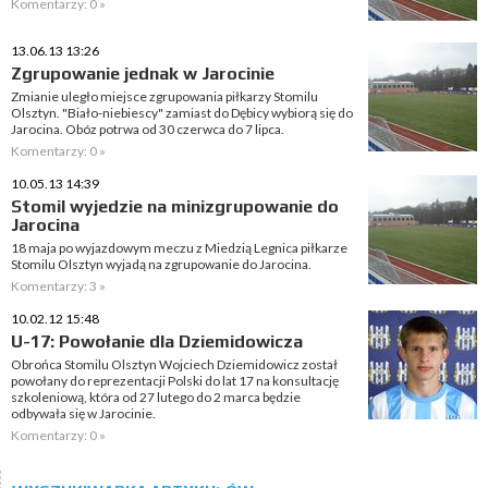
Komentarzy: 0 »
13.06.13 13:26
Zgrupowanie jednak w Jarocinie
Zmianie uległo miejsce zgrupowania piłkarzy Stomilu
Olsztyn. "Biało-niebiescy" zamiast do Dębicy wybiorą się do
Jarocina. Obóz potrwa od 30 czerwca do 7 lipca.
Komentarzy: 0 »
10.05.13 14:39
Stomil wyjedzie na minizgrupowanie do
Jarocina
18 maja po wyjazdowym meczu z Miedzią Legnica piłkarze
Stomilu Olsztyn wyjadą na zgrupowanie do Jarocina.
Komentarzy: 3 »
10.02.12 15:48
U-17: Powołanie dla Dziemidowicza
Obrońca Stomilu Olsztyn Wojciech Dziemidowicz został
powołany do reprezentacji Polski do lat 17 na konsultację
szkoleniową, która od 27 lutego do 2 marca będzie
odbywała się w Jarocinie.
Komentarzy: 0 »