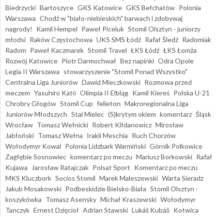
Biedrzycki
Bartoszyce
GKS Katowice
GKS Bełchatów
Polonia
Warszawa
Chodź w "biało-niebieskich" barwach i zdobywaj
nagrody!
Kamil Hempel
Paweł Piceluk
Stomil Olsztyn - juniorzy
młodsi
Raków Częstochowa
UKS SMS Łódź
Rafał Śledź
Radomiak
Radom
Paweł Kaczmarek
Stomil Travel
ŁKS Łódź
ŁKS Łomża
Rozwój Katowice
Piotr Darmochwał
Bez napinki
Odra Opole
Legia II Warszawa
stowarzyszenie "Stomil Ponad Wszystko"
Centralna Liga Juniorów
Dawid Mieczkowski
Rozmowa przed
meczem
Yasuhiro Katō
Olimpia II Elbląg
Kamil Kiereś
Polska U-21
Chrobry Głogów
Stomil Cup
felieton
Makroregionalna Liga
Juniorów Młodszych
Stal Mielec
(S)krytym okiem
komentarz
Śląsk
Wrocław
Tomasz Wełnicki
Robert Kiłdanowicz
Mirosław
Jabłoński
Tomasz Wełna
Irakli Meschia
Ruch Chorzów
Wołodymyr Kowal
Polonia Lidzbark Warmiński
Górnik Polkowice
Zagłębie Sosnowiec
komentarz po meczu
Mariusz Borkowski
Rafał
Kujawa
Jarosław Ratajczak
Polsat Sport
Komentarz po meczu
MKS Kluczbork
Socios Stomil
Marek Maleszewski
Warta Sieradz
Jakub Mosakowski
Podbeskidzie Bielsko-Biała
Stomil Olsztyn -
koszykówka
Tomasz Asensky
Michał Kraszewski
Wołodymyr
Tanczyk
Ernest Dzięcioł
Adrian Stawski
Lukáš Kubáň
Kotwica