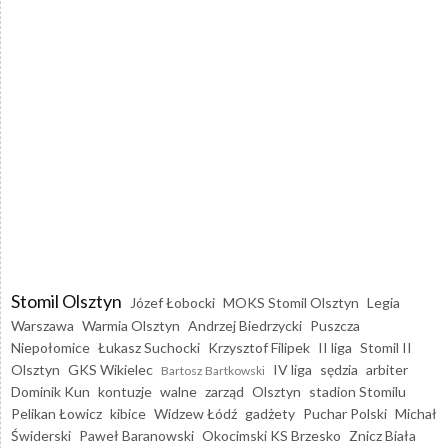
Stomil Olsztyn
Józef Łobocki
MOKS Stomil Olsztyn
Legia
Warszawa
Warmia Olsztyn
Andrzej Biedrzycki
Puszcza
Niepołomice
Łukasz Suchocki
Krzysztof Filipek
II liga
Stomil II
Olsztyn
GKS Wikielec
IV liga
sędzia
arbiter
Bartosz Bartkowski
Dominik Kun
kontuzje
walne
zarząd
Olsztyn
stadion Stomilu
Pelikan Łowicz
kibice
Widzew Łódź
gadżety
Puchar Polski
Michał
Świderski
Paweł Baranowski
Okocimski KS Brzesko
Znicz Biała