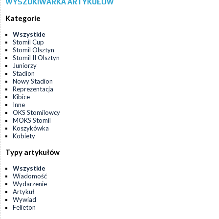
WYSZUKIWARKA ARTYKUŁÓW
Kategorie
Wszystkie
Stomil Cup
Stomil Olsztyn
Stomil II Olsztyn
Juniorzy
Stadion
Nowy Stadion
Reprezentacja
Kibice
Inne
OKS Stomilowcy
MOKS Stomil
Koszykówka
Kobiety
Typy artykułów
Wszystkie
Wiadomość
Wydarzenie
Artykuł
Wywiad
Felieton