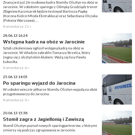
Znana jest już 26-osobowa kadra Stomilu Olsztyn na obóz w
Jarocinie. W sobotnim sparingu z Olimpią Grudziądz trener
Zbigniew Kaczmarek będzie testował Bartosza Papkę
(Korona Kielce Młoda Ekstraklasa) oraz Sebastiana Olczaka
(Polonia Warszawa)....
Komentarzy: 21 »
28.06.13 16:24
Wstępna kadra na obóz w Jarocinie
Sztab szkoleniowy ogłosił wstępną kadrę na obóz w
Jarocinie. W składzie zabrakło Tomasza Strzelca, który
żegna się z olsztyńskim klubem. Ważą się losy Pawła
Łukasika.
Komentarzy: 6 »
25.06.13 14:05
Po sparingu wyjazd do Jarocina
W sobotni wieczór piłkarze Stomilu Olsztyn wyjadą na obóz
przygotowawczy do Jarocina.
Komentarzy: 0 »
20.06.13 15:38
Stomil zagra z Jagiellonią i Zawiszą
Stomil Olsztyn poznał nowych sparingpartnerów, z którymi
zmierzy się podczas zgrupowania w Jarocinie.