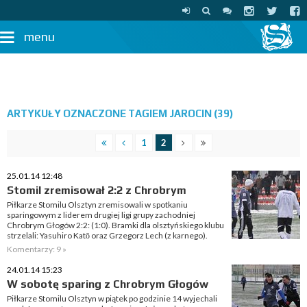
menu
ARTYKUŁY OZNACZONE TAGIEM JAROCIN (39)
1
2
25.01.14 12:48
Stomil zremisował 2:2 z Chrobrym
Piłkarze Stomilu Olsztyn zremisowali w spotkaniu
sparingowym z liderem drugiej ligi grupy zachodniej
Chrobrym Głogów 2:2: (1:0). Bramki dla olsztyńskiego klubu
strzelali: Yasuhiro Katō oraz Grzegorz Lech (z karnego).
Komentarzy: 9 »
24.01.14 15:23
W sobotę sparing z Chrobrym Głogów
Piłkarze Stomilu Olsztyn w piątek po godzinie 14 wyjechali