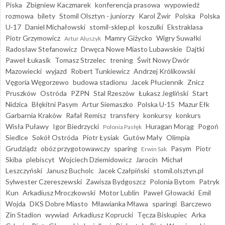
Piska
Zbigniew Kaczmarek
konferencja prasowa
wypowiedź
rozmowa
bilety
Stomil Olsztyn - juniorzy
Karol Żwir
Polska
Polska
U-17
Daniel Michałowski
stomil-sklep.pl
koszulki
Ekstraklasa
Piotr Grzymowicz
Mamry Giżycko
Wigry Suwałki
Artur Aluszyk
Radosław Stefanowicz
Drwęca Nowe Miasto Lubawskie
Dajtki
Paweł Łukasik
Tomasz Strzelec
trening
Świt Nowy Dwór
Mazowiecki
wyjazd
Robert Tunkiewicz
Andrzej Królikowski
Vęgoria Węgorzewo
budowa stadionu
Jacek Płuciennik
Znicz
Pruszków
Ostróda
PZPN
Stal Rzeszów
Łukasz Jegliński
Start
Nidzica
Błękitni Pasym
Artur Siemaszko
Polska U-15
Mazur Ełk
Garbarnia Kraków
Rafał Remisz
transfery
konkursy
konkurs
Wisła Puławy
Igor Biedrzycki
Huragan Morąg
Pogoń
Polonia Pasłęk
Siedlce
Sokół Ostróda
Piotr Łysiak
Gutów Mały
Olimpia
Grudziądz
obóz przygotowawczy
sparing
Pasym
Piotr
Erwin Sak
Skiba
plebiscyt
Wojciech Dziemidowicz
Jarocin
Michał
Leszczyński
Janusz Bucholc
Jacek Czałpiński
stomil.olsztyn.pl
Sylwester Czereszewski
Zawisza Bydgoszcz
Polonia Bytom
Patryk
Kun
Arkadiusz Mroczkowski
Motor Lublin
Paweł Głowacki
Emil
Wojda
DKS Dobre Miasto
Mławianka Mława
sparingi
Barczewo
Zin Stadion
wywiad
Arkadiusz Koprucki
Tęcza Biskupiec
Arka