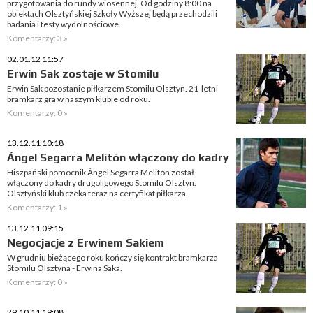
przygotowania do rundy wiosennej. Od godziny 8:00 na
obiektach Olsztyńskiej Szkoły Wyższej będą przechodzili
badania i testy wydolnościowe.
Komentarzy: 3 »
02.01.12 11:57
Erwin Sak zostaje w Stomilu
Erwin Sak pozostanie piłkarzem Stomilu Olsztyn. 21-letni
bramkarz gra w naszym klubie od roku.
Komentarzy: 0 »
13.12.11 10:18
Ángel Segarra Melitón włączony do kadry
Hiszpański pomocnik Ángel Segarra Melitón został
włączony do kadry drugoligowego Stomilu Olsztyn.
Olsztyński klub czeka teraz na certyfikat piłkarza.
Komentarzy: 1 »
13.12.11 09:15
Negocjacje z Erwinem Sakiem
W grudniu bieżącego roku kończy się kontrakt bramkarza
Stomilu Olsztyna - Erwina Saka.
Komentarzy: 0 »
29.10.11 19:08