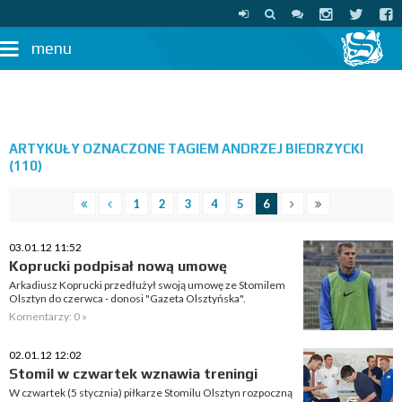
menu
ARTYKUŁY OZNACZONE TAGIEM ANDRZEJ BIEDRZYCKI
(110)
1
2
3
4
5
6
03.01.12 11:52
Koprucki podpisał nową umowę
Arkadiusz Koprucki przedłużył swoją umowę ze Stomilem
Olsztyn do czerwca - donosi "Gazeta Olsztyńska".
Komentarzy: 0 »
02.01.12 12:02
Stomil w czwartek wznawia treningi
W czwartek (5 stycznia) piłkarze Stomilu Olsztyn rozpoczną