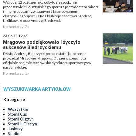
W środę, 12 października odbyło się spotkanie
przedstawicieli olsztyńskiego sportu z prezydentem miasta
i innymi osobami związanymi z finansowaniem
olsztyńskiego sportu. Nasz klub reprezentował Andrzej
Królikowski oraz Andrzej Biedrzycki.
Komentarzy: 7 »
23.06.11 19:43
Mrągowo podziękowało i życzyło
sukcesów Biedrzyckiemu
Dzisiaj Andrzej Biedrzycki po raz ostatni jako trener
prowadził Mrągowię Mrągowo. Od pierwszego lipca
oficjalnie obejmie stanowisko dyrektora sportowego w
naszym klubie.
Komentarzy: 1 »
WYSZUKIWARKA ARTYKUŁÓW
Kategorie
Wszystkie
Stomil Cup
Stomil Olsztyn
Stomil II Olsztyn
Juniorzy
Stadion