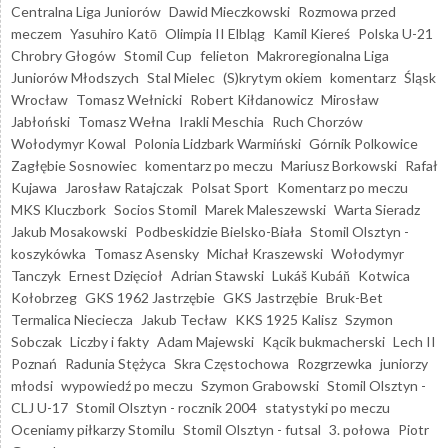
Centralna Liga Juniorów
Dawid Mieczkowski
Rozmowa przed
meczem
Yasuhiro Katō
Olimpia II Elbląg
Kamil Kiereś
Polska U-21
Chrobry Głogów
Stomil Cup
felieton
Makroregionalna Liga
Juniorów Młodszych
Stal Mielec
(S)krytym okiem
komentarz
Śląsk
Wrocław
Tomasz Wełnicki
Robert Kiłdanowicz
Mirosław
Jabłoński
Tomasz Wełna
Irakli Meschia
Ruch Chorzów
Wołodymyr Kowal
Polonia Lidzbark Warmiński
Górnik Polkowice
Zagłębie Sosnowiec
komentarz po meczu
Mariusz Borkowski
Rafał
Kujawa
Jarosław Ratajczak
Polsat Sport
Komentarz po meczu
MKS Kluczbork
Socios Stomil
Marek Maleszewski
Warta Sieradz
Jakub Mosakowski
Podbeskidzie Bielsko-Biała
Stomil Olsztyn -
koszykówka
Tomasz Asensky
Michał Kraszewski
Wołodymyr
Tanczyk
Ernest Dzięcioł
Adrian Stawski
Lukáš Kubáň
Kotwica
Kołobrzeg
GKS 1962 Jastrzębie
GKS Jastrzębie
Bruk-Bet
Termalica Nieciecza
Jakub Tecław
KKS 1925 Kalisz
Szymon
Sobczak
Liczby i fakty
Adam Majewski
Kącik bukmacherski
Lech II
Poznań
Radunia Stężyca
Skra Częstochowa
Rozgrzewka
juniorzy
młodsi
wypowiedź po meczu
Szymon Grabowski
Stomil Olsztyn -
CLJ U-17
Stomil Olsztyn - rocznik 2004
statystyki po meczu
Oceniamy piłkarzy Stomilu
Stomil Olsztyn - futsal
3. połowa
Piotr