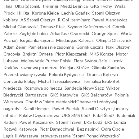
I liga
Ultra(S)tomiL
treningi
Miedź Legnica
GKS Tychy
Wisła
Płock
III liga
Korona Kielce
Lechia Gdańsk
Stomil Olsztyn -
kobiety
AS Stomil Olsztyn
R-Gol
terminarz
Paweł Alancewicz
Michał Glanowski
Tomasz Ptak
Szymon Kaźmierowski
Górnik
Zabrze
Zagłębie Lubin
Arkadiusz Czarnecki
Orange Sport
Warta
Poznań
Bogdanka Łęczna
Mindaugas Kalonas
Olimpia Olsztynek
Adam Zejer
Pamiętam i nie zapomnę
Górnik Łęczna
Naki Olsztyn
Cracovia
Błękitni Orneta
Piotr Klepczarek
MKS Korsze
Motor
Lubawa
Wojewódzki Puchar Polski
Flota Świnoujście
Hutnik
Kraków
rozmowa po meczu
Kolejarz Stróże
Olimpia Zambrów
Przedstawiamy rywala
Polonia Bydgoszcz
Granica Kętrzyn
Concordia Elbląg
Michał Trzeciakiewicz
Termalica Bruk-Bet
Nieciecza
Rozmowa po meczu
Sandecja Nowy Sącz
Wiktor
Biedrzycki
Bartoszyce
GKS Katowice
GKS Bełchatów
Polonia
Warszawa
Chodź w "biało-niebieskich" barwach i zdobywaj
nagrody!
Kamil Hempel
Paweł Piceluk
Stomil Olsztyn - juniorzy
młodsi
Raków Częstochowa
UKS SMS Łódź
Rafał Śledź
Radomiak
Radom
Paweł Kaczmarek
Stomil Travel
ŁKS Łódź
ŁKS Łomża
Rozwój Katowice
Piotr Darmochwał
Bez napinki
Odra Opole
Legia II Warszawa
stowarzyszenie "Stomil Ponad Wszystko"