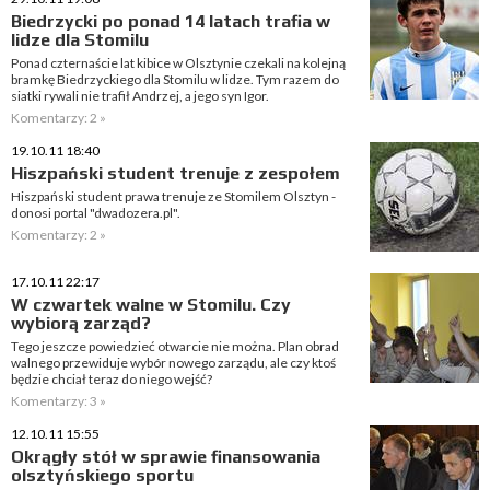
Biedrzycki po ponad 14 latach trafia w
lidze dla Stomilu
Ponad czternaście lat kibice w Olsztynie czekali na kolejną
bramkę Biedrzyckiego dla Stomilu w lidze. Tym razem do
siatki rywali nie trafił Andrzej, a jego syn Igor.
Komentarzy: 2 »
19.10.11 18:40
Hiszpański student trenuje z zespołem
Hiszpański student prawa trenuje ze Stomilem Olsztyn -
donosi portal "dwadozera.pl".
Komentarzy: 2 »
17.10.11 22:17
W czwartek walne w Stomilu. Czy
wybiorą zarząd?
Tego jeszcze powiedzieć otwarcie nie można. Plan obrad
walnego przewiduje wybór nowego zarządu, ale czy ktoś
będzie chciał teraz do niego wejść?
Komentarzy: 3 »
12.10.11 15:55
Okrągły stół w sprawie finansowania
olsztyńskiego sportu