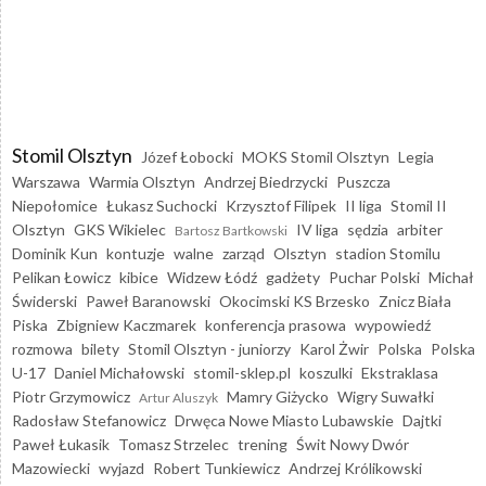
Stomil Olsztyn
Józef Łobocki
MOKS Stomil Olsztyn
Legia
Warszawa
Warmia Olsztyn
Andrzej Biedrzycki
Puszcza
Niepołomice
Łukasz Suchocki
Krzysztof Filipek
II liga
Stomil II
Olsztyn
GKS Wikielec
IV liga
sędzia
arbiter
Bartosz Bartkowski
Dominik Kun
kontuzje
walne
zarząd
Olsztyn
stadion Stomilu
Pelikan Łowicz
kibice
Widzew Łódź
gadżety
Puchar Polski
Michał
Świderski
Paweł Baranowski
Okocimski KS Brzesko
Znicz Biała
Piska
Zbigniew Kaczmarek
konferencja prasowa
wypowiedź
rozmowa
bilety
Stomil Olsztyn - juniorzy
Karol Żwir
Polska
Polska
U-17
Daniel Michałowski
stomil-sklep.pl
koszulki
Ekstraklasa
Piotr Grzymowicz
Mamry Giżycko
Wigry Suwałki
Artur Aluszyk
Radosław Stefanowicz
Drwęca Nowe Miasto Lubawskie
Dajtki
Paweł Łukasik
Tomasz Strzelec
trening
Świt Nowy Dwór
Mazowiecki
wyjazd
Robert Tunkiewicz
Andrzej Królikowski