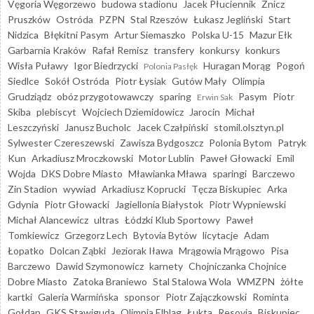
Vęgoria Węgorzewo
budowa stadionu
Jacek Płuciennik
Znicz
Pruszków
Ostróda
PZPN
Stal Rzeszów
Łukasz Jegliński
Start
Nidzica
Błękitni Pasym
Artur Siemaszko
Polska U-15
Mazur Ełk
Garbarnia Kraków
Rafał Remisz
transfery
konkursy
konkurs
Wisła Puławy
Igor Biedrzycki
Huragan Morąg
Pogoń
Polonia Pasłęk
Siedlce
Sokół Ostróda
Piotr Łysiak
Gutów Mały
Olimpia
Grudziądz
obóz przygotowawczy
sparing
Pasym
Piotr
Erwin Sak
Skiba
plebiscyt
Wojciech Dziemidowicz
Jarocin
Michał
Leszczyński
Janusz Bucholc
Jacek Czałpiński
stomil.olsztyn.pl
Sylwester Czereszewski
Zawisza Bydgoszcz
Polonia Bytom
Patryk
Kun
Arkadiusz Mroczkowski
Motor Lublin
Paweł Głowacki
Emil
Wojda
DKS Dobre Miasto
Mławianka Mława
sparingi
Barczewo
Zin Stadion
wywiad
Arkadiusz Koprucki
Tęcza Biskupiec
Arka
Gdynia
Piotr Głowacki
Jagiellonia Białystok
Piotr Wypniewski
Michał Alancewicz
ultras
Łódzki Klub Sportowy
Paweł
Tomkiewicz
Grzegorz Lech
Bytovia Bytów
licytacje
Adam
Łopatko
Dolcan Ząbki
Jeziorak Iława
Mrągowia Mrągowo
Pisa
Barczewo
Dawid Szymonowicz
karnety
Chojniczanka Chojnice
Dobre Miasto
Zatoka Braniewo
Stal Stalowa Wola
WMZPN
żółte
kartki
Galeria Warmińska
sponsor
Piotr Zajączkowski
Rominta
Gołdap
GKS Stawiguda
Olimpia Elbląg
Łukta
Resovia
Biskupiec