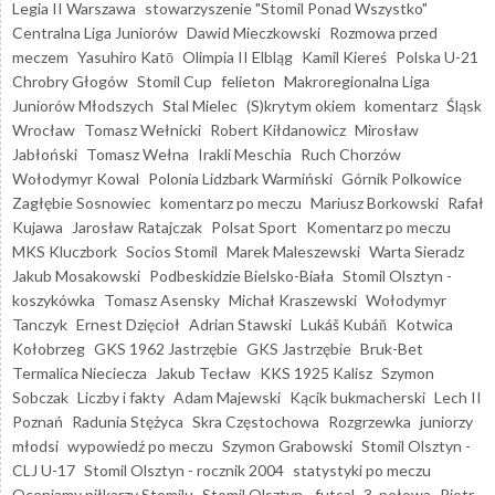
Legia II Warszawa
stowarzyszenie "Stomil Ponad Wszystko"
Centralna Liga Juniorów
Dawid Mieczkowski
Rozmowa przed
meczem
Yasuhiro Katō
Olimpia II Elbląg
Kamil Kiereś
Polska U-21
Chrobry Głogów
Stomil Cup
felieton
Makroregionalna Liga
Juniorów Młodszych
Stal Mielec
(S)krytym okiem
komentarz
Śląsk
Wrocław
Tomasz Wełnicki
Robert Kiłdanowicz
Mirosław
Jabłoński
Tomasz Wełna
Irakli Meschia
Ruch Chorzów
Wołodymyr Kowal
Polonia Lidzbark Warmiński
Górnik Polkowice
Zagłębie Sosnowiec
komentarz po meczu
Mariusz Borkowski
Rafał
Kujawa
Jarosław Ratajczak
Polsat Sport
Komentarz po meczu
MKS Kluczbork
Socios Stomil
Marek Maleszewski
Warta Sieradz
Jakub Mosakowski
Podbeskidzie Bielsko-Biała
Stomil Olsztyn -
koszykówka
Tomasz Asensky
Michał Kraszewski
Wołodymyr
Tanczyk
Ernest Dzięcioł
Adrian Stawski
Lukáš Kubáň
Kotwica
Kołobrzeg
GKS 1962 Jastrzębie
GKS Jastrzębie
Bruk-Bet
Termalica Nieciecza
Jakub Tecław
KKS 1925 Kalisz
Szymon
Sobczak
Liczby i fakty
Adam Majewski
Kącik bukmacherski
Lech II
Poznań
Radunia Stężyca
Skra Częstochowa
Rozgrzewka
juniorzy
młodsi
wypowiedź po meczu
Szymon Grabowski
Stomil Olsztyn -
CLJ U-17
Stomil Olsztyn - rocznik 2004
statystyki po meczu
Oceniamy piłkarzy Stomilu
Stomil Olsztyn - futsal
3. połowa
Piotr