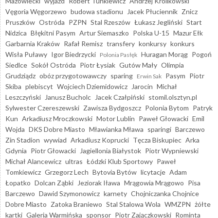
Mazowiecki
wyjazd
Robert Tunkiewicz
Andrzej Królikowski
Vęgoria Węgorzewo
budowa stadionu
Jacek Płuciennik
Znicz
Pruszków
Ostróda
PZPN
Stal Rzeszów
Łukasz Jegliński
Start
Nidzica
Błękitni Pasym
Artur Siemaszko
Polska U-15
Mazur Ełk
Garbarnia Kraków
Rafał Remisz
transfery
konkursy
konkurs
Wisła Puławy
Igor Biedrzycki
Huragan Morąg
Pogoń
Polonia Pasłęk
Siedlce
Sokół Ostróda
Piotr Łysiak
Gutów Mały
Olimpia
Grudziądz
obóz przygotowawczy
sparing
Pasym
Piotr
Erwin Sak
Skiba
plebiscyt
Wojciech Dziemidowicz
Jarocin
Michał
Leszczyński
Janusz Bucholc
Jacek Czałpiński
stomil.olsztyn.pl
Sylwester Czereszewski
Zawisza Bydgoszcz
Polonia Bytom
Patryk
Kun
Arkadiusz Mroczkowski
Motor Lublin
Paweł Głowacki
Emil
Wojda
DKS Dobre Miasto
Mławianka Mława
sparingi
Barczewo
Zin Stadion
wywiad
Arkadiusz Koprucki
Tęcza Biskupiec
Arka
Gdynia
Piotr Głowacki
Jagiellonia Białystok
Piotr Wypniewski
Michał Alancewicz
ultras
Łódzki Klub Sportowy
Paweł
Tomkiewicz
Grzegorz Lech
Bytovia Bytów
licytacje
Adam
Łopatko
Dolcan Ząbki
Jeziorak Iława
Mrągowia Mrągowo
Pisa
Barczewo
Dawid Szymonowicz
karnety
Chojniczanka Chojnice
Dobre Miasto
Zatoka Braniewo
Stal Stalowa Wola
WMZPN
żółte
kartki
Galeria Warmińska
sponsor
Piotr Zajączkowski
Rominta