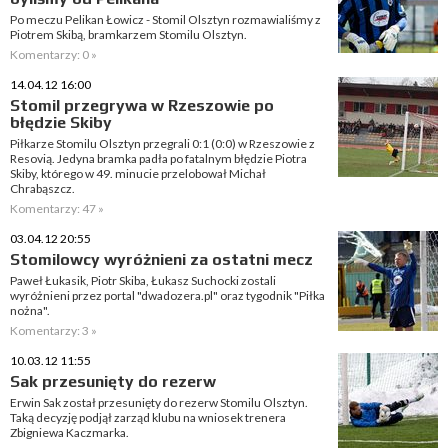
Po meczu Pelikan Łowicz - Stomil Olsztyn rozmawialiśmy z
Piotrem Skibą, bramkarzem Stomilu Olsztyn.
Komentarzy: 0 »
14.04.12 16:00
Stomil przegrywa w Rzeszowie po
błędzie Skiby
Piłkarze Stomilu Olsztyn przegrali 0:1 (0:0) w Rzeszowie z
Resovią. Jedyna bramka padła po fatalnym błędzie Piotra
Skiby, którego w 49. minucie przelobował Michał
Chrabąszcz.
Komentarzy: 47 »
03.04.12 20:55
Stomilowcy wyróżnieni za ostatni mecz
Paweł Łukasik, Piotr Skiba, Łukasz Suchocki zostali
wyróżnieni przez portal "dwadozera.pl" oraz tygodnik "Piłka
nożna".
Komentarzy: 3 »
10.03.12 11:55
Sak przesunięty do rezerw
Erwin Sak został przesunięty do rezerw Stomilu Olsztyn.
Taką decyzję podjął zarząd klubu na wniosek trenera
Zbigniewa Kaczmarka.