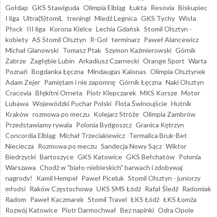
Gołdap
GKS Stawiguda
Olimpia Elbląg
Łukta
Resovia
Biskupiec
I liga
Ultra(S)tomiL
treningi
Miedź Legnica
GKS Tychy
Wisła
Płock
III liga
Korona Kielce
Lechia Gdańsk
Stomil Olsztyn -
kobiety
AS Stomil Olsztyn
R-Gol
terminarz
Paweł Alancewicz
Michał Glanowski
Tomasz Ptak
Szymon Kaźmierowski
Górnik
Zabrze
Zagłębie Lubin
Arkadiusz Czarnecki
Orange Sport
Warta
Poznań
Bogdanka Łęczna
Mindaugas Kalonas
Olimpia Olsztynek
Adam Zejer
Pamiętam i nie zapomnę
Górnik Łęczna
Naki Olsztyn
Cracovia
Błękitni Orneta
Piotr Klepczarek
MKS Korsze
Motor
Lubawa
Wojewódzki Puchar Polski
Flota Świnoujście
Hutnik
Kraków
rozmowa po meczu
Kolejarz Stróże
Olimpia Zambrów
Przedstawiamy rywala
Polonia Bydgoszcz
Granica Kętrzyn
Concordia Elbląg
Michał Trzeciakiewicz
Termalica Bruk-Bet
Nieciecza
Rozmowa po meczu
Sandecja Nowy Sącz
Wiktor
Biedrzycki
Bartoszyce
GKS Katowice
GKS Bełchatów
Polonia
Warszawa
Chodź w "biało-niebieskich" barwach i zdobywaj
nagrody!
Kamil Hempel
Paweł Piceluk
Stomil Olsztyn - juniorzy
młodsi
Raków Częstochowa
UKS SMS Łódź
Rafał Śledź
Radomiak
Radom
Paweł Kaczmarek
Stomil Travel
ŁKS Łódź
ŁKS Łomża
Rozwój Katowice
Piotr Darmochwał
Bez napinki
Odra Opole