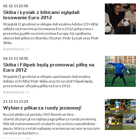
02.12.11 22:03
Skiba i Łysiak z kibicami oglądali
losowanie Euro 2012
W piątek (2 grudnia) w sklepie Adrenalina Adidas (CH Alfa)
odbyła się transmisja losowania Euro 2012 połączona z
prezentacją piłki na mistrzostwa Europy. Na spotkaniu
obecni byli piłkarze Stomilu Olsztyn: Piotr Łysiak oraz Piotr
Skiba.
Komentarzy: 2 »
26.11.11 16:02
Skiba i Filipek będą promować piłkę na
Euro 2012
W piątek (2 grudnia) w sklepie sportowym Adrenalina
Adidas (CH Alfa) Piotr Skiba oraz Krzysztof Filipek będą
prezentować oficjalną piłkę na Euro 2012.
Komentarzy: 1 »
21.11.11 11:23
Wybierz piłkarza rundy jesiennej!
Ruszył plebiscyt portalu OKS Stomil on-line -
stomil.olsztyn.pl na najlepszego piłkarza rundy jesiennej.
Wśród nominowanych znalazło się sześciu zawodników -
pięciu, którzy zostali najlepiej oceniani przez was w naszym
serwisie po każdym z...