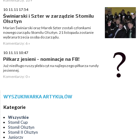
Komentarzy: 10 »
10.11.11 17:54
Świniarski i Szter w zarządzie Stomilu
Olsztyn
Marian Świniarski oraz Marek Szter zostali członkami
nowego zarządu Stomilu Olsztyn. 21 listopada zostanie
wybrana trzecia osoba do zarządu.
Komentarzy: 6 »
10.11.11 10:47
Piłkarz jesieni - nominacje na FB!
Już niedługo ruszy plebiscyt na najlepszego piłkarza rundy
jesiennej.
Komentarzy: 0 »
WYSZUKIWARKA ARTYKUŁÓW
Kategorie
Wszystkie
Stomil Cup
Stomil Olsztyn
Stomil II Olsztyn
Juniorzy