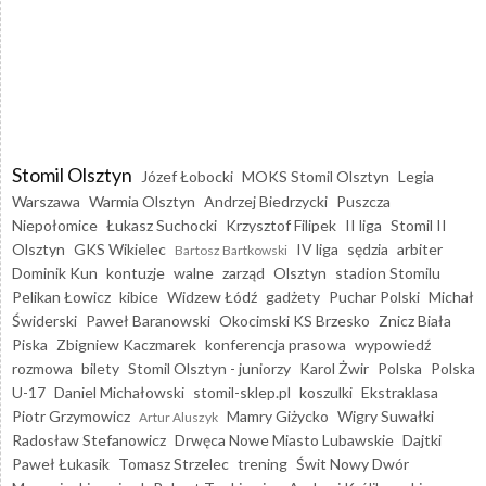
Stomil Olsztyn
Józef Łobocki
MOKS Stomil Olsztyn
Legia
Warszawa
Warmia Olsztyn
Andrzej Biedrzycki
Puszcza
Niepołomice
Łukasz Suchocki
Krzysztof Filipek
II liga
Stomil II
Olsztyn
GKS Wikielec
IV liga
sędzia
arbiter
Bartosz Bartkowski
Dominik Kun
kontuzje
walne
zarząd
Olsztyn
stadion Stomilu
Pelikan Łowicz
kibice
Widzew Łódź
gadżety
Puchar Polski
Michał
Świderski
Paweł Baranowski
Okocimski KS Brzesko
Znicz Biała
Piska
Zbigniew Kaczmarek
konferencja prasowa
wypowiedź
rozmowa
bilety
Stomil Olsztyn - juniorzy
Karol Żwir
Polska
Polska
U-17
Daniel Michałowski
stomil-sklep.pl
koszulki
Ekstraklasa
Piotr Grzymowicz
Mamry Giżycko
Wigry Suwałki
Artur Aluszyk
Radosław Stefanowicz
Drwęca Nowe Miasto Lubawskie
Dajtki
Paweł Łukasik
Tomasz Strzelec
trening
Świt Nowy Dwór