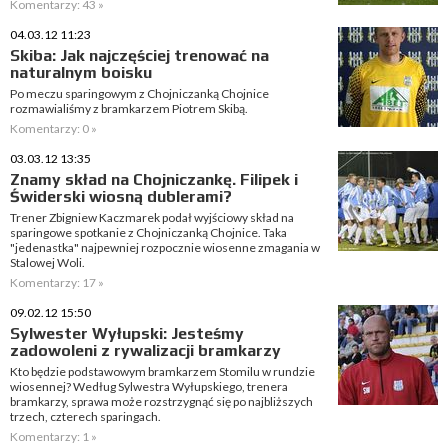
Komentarzy: 43 »
04.03.12 11:23
Skiba: Jak najczęściej trenować na
naturalnym boisku
Po meczu sparingowym z Chojniczanką Chojnice
rozmawialiśmy z bramkarzem Piotrem Skibą.
Komentarzy: 0 »
03.03.12 13:35
Znamy skład na Chojniczankę. Filipek i
Świderski wiosną dublerami?
Trener Zbigniew Kaczmarek podał wyjściowy skład na
sparingowe spotkanie z Chojniczanką Chojnice. Taka
"jedenastka" najpewniej rozpocznie wiosenne zmagania w
Stalowej Woli.
Komentarzy: 17 »
09.02.12 15:50
Sylwester Wyłupski: Jesteśmy
zadowoleni z rywalizacji bramkarzy
Kto będzie podstawowym bramkarzem Stomilu w rundzie
wiosennej? Według Sylwestra Wyłupskiego, trenera
bramkarzy, sprawa może rozstrzygnąć się po najbliższych
trzech, czterech sparingach.
Komentarzy: 1 »