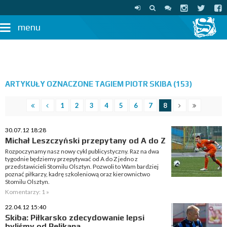
menu
ARTYKUŁY OZNACZONE TAGIEM PIOTR SKIBA (153)
1
2
3
4
5
6
7
8
30.07.12 18:28
Michał Leszczyński przepytany od A do Z
Rozpoczynamy nasz nowy cykl publicystyczny. Raz na dwa
tygodnie będziemy przepytywać od A do Z jedno z
przedstawicieli Stomilu Olsztyn. Pozwoli to Wam bardziej
poznać piłkarzy, kadrę szkoleniową oraz kierownictwo
Stomilu Olsztyn.
Komentarzy: 1 »
22.04.12 15:40
Skiba: Piłkarsko zdecydowanie lepsi
byliśmy od Pelikana