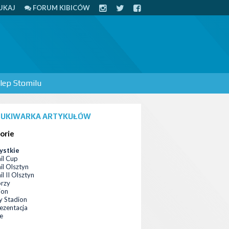
UKAJ
FORUM KIBICÓW
lep Stomilu
UKIWARKA ARTYKUŁÓW
orie
ystkie
il Cup
il Olsztyn
l II Olsztyn
orzy
ion
 Stadion
ezentacja
ce