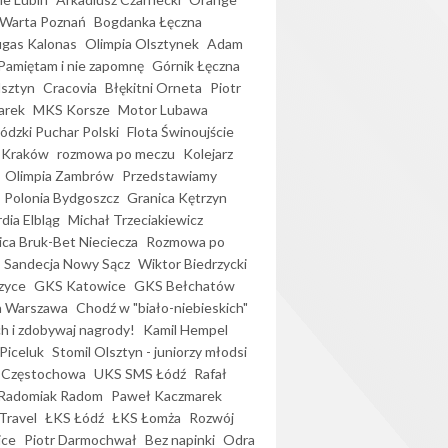
Warta Poznań
Bogdanka Łęczna
gas Kalonas
Olimpia Olsztynek
Adam
Pamiętam i nie zapomnę
Górnik Łęczna
lsztyn
Cracovia
Błękitni Orneta
Piotr
arek
MKS Korsze
Motor Lubawa
dzki Puchar Polski
Flota Świnoujście
 Kraków
rozmowa po meczu
Kolejarz
Olimpia Zambrów
Przedstawiamy
Polonia Bydgoszcz
Granica Kętrzyn
dia Elbląg
Michał Trzeciakiewicz
ica Bruk-Bet Nieciecza
Rozmowa po
Sandecja Nowy Sącz
Wiktor Biedrzycki
zyce
GKS Katowice
GKS Bełchatów
a Warszawa
Chodź w "biało-niebieskich"
h i zdobywaj nagrody!
Kamil Hempel
Piceluk
Stomil Olsztyn - juniorzy młodsi
 Częstochowa
UKS SMS Łódź
Rafał
Radomiak Radom
Paweł Kaczmarek
Travel
ŁKS Łódź
ŁKS Łomża
Rozwój
ice
Piotr Darmochwał
Bez napinki
Odra