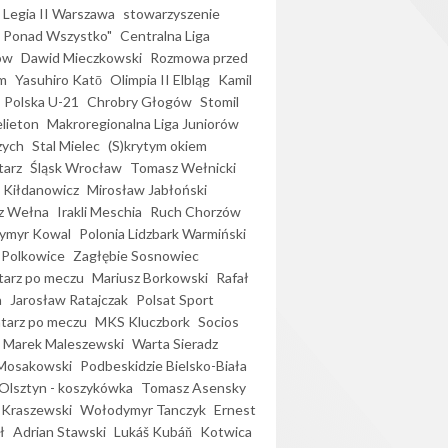
Legia II Warszawa
stowarzyszenie
l Ponad Wszystko"
Centralna Liga
ów
Dawid Mieczkowski
Rozmowa przed
m
Yasuhiro Katō
Olimpia II Elbląg
Kamil
Polska U-21
Chrobry Głogów
Stomil
elieton
Makroregionalna Liga Juniorów
zych
Stal Mielec
(S)krytym okiem
arz
Śląsk Wrocław
Tomasz Wełnicki
 Kiłdanowicz
Mirosław Jabłoński
z Wełna
Irakli Meschia
Ruch Chorzów
ymyr Kowal
Polonia Lidzbark Warmiński
 Polkowice
Zagłębie Sosnowiec
arz po meczu
Mariusz Borkowski
Rafał
a
Jarosław Ratajczak
Polsat Sport
arz po meczu
MKS Kluczbork
Socios
Marek Maleszewski
Warta Sieradz
Mosakowski
Podbeskidzie Bielsko-Biała
 Olsztyn - koszykówka
Tomasz Asensky
 Kraszewski
Wołodymyr Tanczyk
Ernest
ł
Adrian Stawski
Lukáš Kubáň
Kotwica