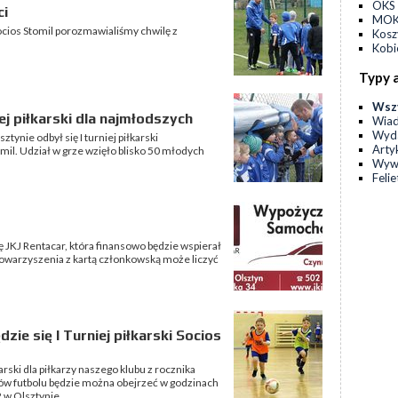
OKS 
ci
MOKS
cios Stomil porozmawialiśmy chwilę z
Kos
Kobi
Typy 
Wsz
j piłkarski dla najmłodszych
Wia
Wyda
ztynie odbył się I turniej piłkarski
Arty
il. Udział w grze wzięło blisko 50 młodych
Wyw
Feli
ę JKJ Rentacar, która finansowo będzie wspierał
owarzyszenia z kartą członkowską może liczyć
zie się I Turniej piłkarski Socios
arski dla piłkarzy naszego klubu z rocznika
ów futbolu będzie można obejrzeć w godzinach
2 w Olsztynie.