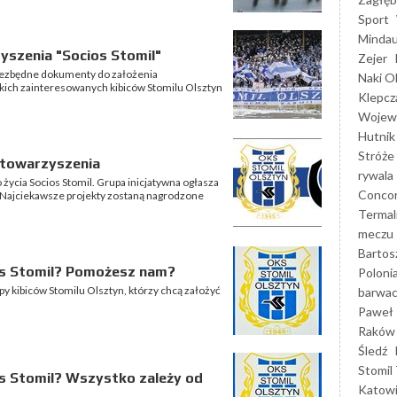
Sport
Mindau
yszenia "Socios Stomil"
Zejer
niezbędne dokumenty do założenia
Naki O
tkich zainteresowanych kibiców Stomilu Olsztyn
Klepcz
Wojewó
Hutnik
Stróże
 stowarzyszenia
rywala
ycia Socios Stomil. Grupa inicjatywna ogłasza
Concor
 Najciekawsze projekty zostaną nagrodzone
Termal
meczu
Bartos
os Stomil? Pomożesz nam?
Poloni
py kibiców Stomilu Olsztyn, którzy chcą założyć
barwac
Paweł 
Raków
Śledź
Stomil 
s Stomil? Wszystko zależy od
Katow