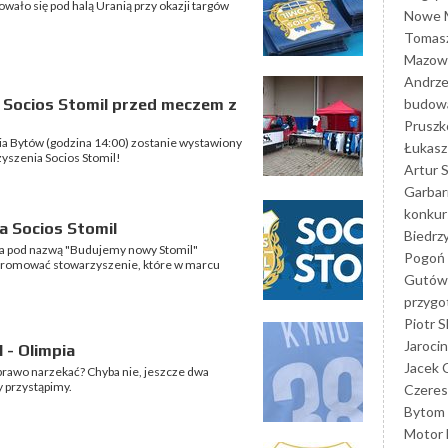
wało się pod halą Uranią przy okazji targów
Nowe M
Tomasz
Mazowi
Andrze
budowa
o Socios Stomil przed meczem z
Prusz
a Bytów (godzina 14:00) zostanie wystawiony
Łukasz 
zyszenia Socios Stomil!
Artur 
Garbar
konkur
a Socios Stomil
Biedrz
eza pod nazwą "Budujemy nowy Stomil"
Pogoń 
 promować stowarzyszenie, które w marcu
Gutów
przyg
Piotr S
Jarocin
 - Olimpia
Jacek 
prawo narzekać? Chyba nie, jeszcze dwa
y przystąpimy.
Czeres
Bytom
Motor 