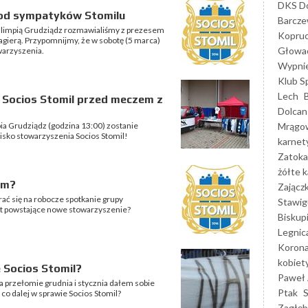
DKS Do
 od sympatyków Stomilu
Barcz
Olimpią Grudziądz rozmawialiśmy z prezesem
Kopruc
gierą. Przypomnijmy, że w sobotę (5 marca)
Głowa
warzyszenia.
Wypni
Klub S
Lech
o Socios Stomil przed meczem z
Dolcan
Mrągo
a Grudziądz (godzina 13:00) zostanie
oisko stowarzyszenia Socios Stomil!
karnet
Zatoka
żółte k
em?
Zającz
ć się na robocze spotkanie grupy
Stawig
jest powstające nowe stowarzyszenie?
Biskup
Legnic
Korona
kobiet
e Socios Stomil?
Paweł 
a przełomie grudnia i stycznia dałem sobie
Ptak
co dalej w sprawie Socios Stomil?
Zagłęb