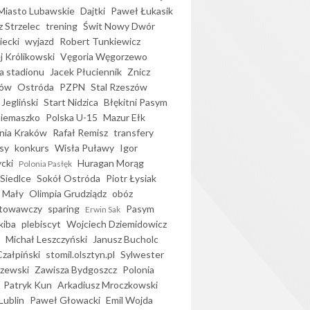
iasto Lubawskie
Dajtki
Paweł Łukasik
 Strzelec
trening
Świt Nowy Dwór
ecki
wyjazd
Robert Tunkiewicz
j Królikowski
Vęgoria Węgorzewo
 stadionu
Jacek Płuciennik
Znicz
ków
Ostróda
PZPN
Stal Rzeszów
Jegliński
Start Nidzica
Błękitni Pasym
Siemaszko
Polska U-15
Mazur Ełk
nia Kraków
Rafał Remisz
transfery
sy
konkurs
Wisła Puławy
Igor
ycki
Huragan Morąg
Polonia Pasłęk
Siedlce
Sokół Ostróda
Piotr Łysiak
 Mały
Olimpia Grudziądz
obóz
otowawczy
sparing
Pasym
Erwin Sak
kiba
plebiscyt
Wojciech Dziemidowicz
Michał Leszczyński
Janusz Bucholc
Czałpiński
stomil.olsztyn.pl
Sylwester
zewski
Zawisza Bydgoszcz
Polonia
Patryk Kun
Arkadiusz Mroczkowski
Lublin
Paweł Głowacki
Emil Wojda