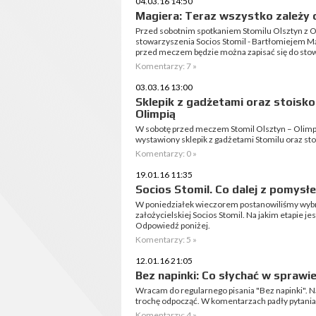
04.03.16 14:50
Magiera: Teraz wszystko zależy
Przed sobotnim spotkaniem Stomilu Olsztyn z 
stowarzyszenia Socios Stomil - Bartłomiejem Ma
przed meczem będzie można zapisać się do sto
Komentarzy: 7 »
03.03.16 13:00
Sklepik z gadżetami oraz stoisk
Olimpią
W sobotę przed meczem Stomil Olsztyn – Olimpi
wystawiony sklepik z gadżetami Stomilu oraz st
Komentarzy: 0 »
19.01.16 11:35
Socios Stomil. Co dalej z pomysł
W poniedziałek wieczorem postanowiliśmy wybra
założycielskiej Socios Stomil. Na jakim etapie 
Odpowiedź poniżej.
Komentarzy: 5 »
12.01.16 21:05
Bez napinki: Co słychać w sprawi
Wracam do regularnego pisania "Bez napinki". N
trochę odpocząć. W komentarzach padły pytania 
Komentarzy: 4 »