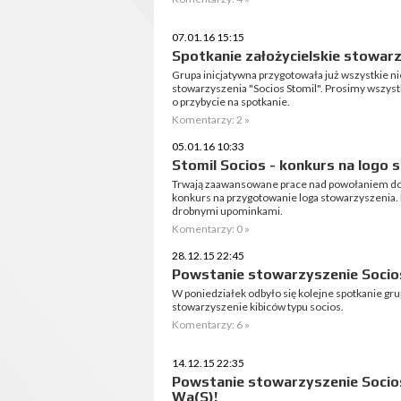
07.01.16 15:15
Spotkanie założycielskie stowarz
Grupa inicjatywna przygotowała już wszystkie 
stowarzyszenia "Socios Stomil". Prosimy wszys
o przybycie na spotkanie.
Komentarzy: 2 »
05.01.16 10:33
Stomil Socios - konkurs na logo
Trwają zaawansowane prace nad powołaniem do ż
konkurs na przygotowanie loga stowarzyszenia.
drobnymi upominkami.
Komentarzy: 0 »
28.12.15 22:45
Powstanie stowarzyszenie Soci
W poniedziałek odbyło się kolejne spotkanie gru
stowarzyszenie kibiców typu socios.
Komentarzy: 6 »
14.12.15 22:35
Powstanie stowarzyszenie Socio
Wa(S)!