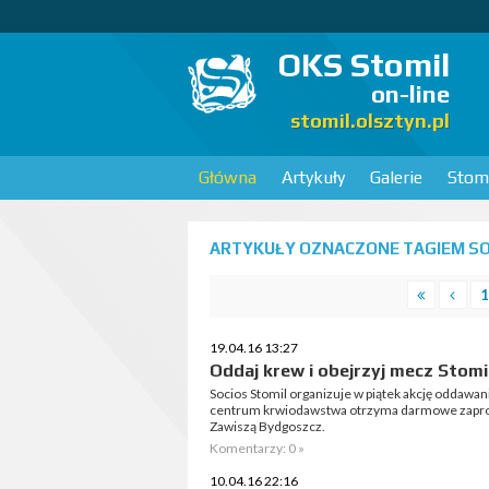
OKS Stomil
on-line
stomil.olsztyn.pl
Główna
Artykuły
Galerie
Stomi
ARTYKUŁY OZNACZONE TAGIEM SOC
1
19.04.16 13:27
Oddaj krew i obejrzyj mecz Stomi
Socios Stomil organizuje w piątek akcję oddawan
centrum krwiodawstwa otrzyma darmowe zaprosz
Zawiszą Bydgoszcz.
Komentarzy: 0 »
10.04.16 22:16