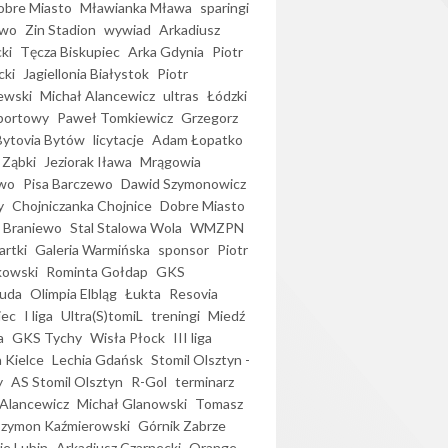
bre Miasto
Mławianka Mława
sparingi
ewo
Zin Stadion
wywiad
Arkadiusz
ki
Tęcza Biskupiec
Arka Gdynia
Piotr
cki
Jagiellonia Białystok
Piotr
ewski
Michał Alancewicz
ultras
Łódzki
portowy
Paweł Tomkiewicz
Grzegorz
Bytovia Bytów
licytacje
Adam Łopatko
 Ząbki
Jeziorak Iława
Mrągowia
wo
Pisa Barczewo
Dawid Szymonowicz
y
Chojniczanka Chojnice
Dobre Miasto
 Braniewo
Stal Stalowa Wola
WMZPN
artki
Galeria Warmińska
sponsor
Piotr
kowski
Rominta Gołdap
GKS
uda
Olimpia Elbląg
Łukta
Resovia
iec
I liga
Ultra(S)tomiL
treningi
Miedź
a
GKS Tychy
Wisła Płock
III liga
 Kielce
Lechia Gdańsk
Stomil Olsztyn -
y
AS Stomil Olsztyn
R-Gol
terminarz
Alancewicz
Michał Glanowski
Tomasz
Szymon Kaźmierowski
Górnik Zabrze
ie Lubin
Arkadiusz Czarnecki
Orange