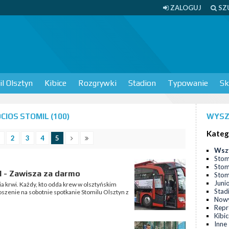
ZALOGUJ
SZ
l Olsztyn
Kibice
Rozgrywki
Stadion
Typowanie
Sk
IOS STOMIL (100)
WYSZ
Kateg
2
3
4
5
Wsz
Stom
Stom
l - Zawisza za darmo
Stomi
Juni
ia krwi. Każdy, kto odda krew w olsztyńskim
Stad
enie na sobotnie spotkanie Stomilu Olsztyn z
Nowy
Repr
Kibi
Inne