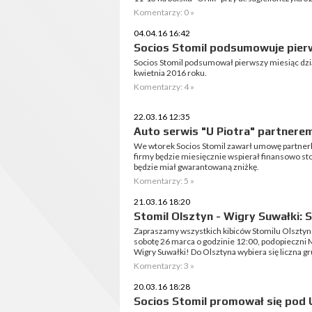
Komentarzy: 0 »
04.04.16 16:42
Socios Stomil podsumowuje pierw
Socios Stomil podsumował pierwszy miesiąc dzia
kwietnia 2016 roku.
Komentarzy: 4 »
22.03.16 12:35
Auto serwis "U Piotra" partnere
We wtorek Socios Stomil zawarł umowę partnerką 
firmy będzie miesięcznie wspierał finansowo st
będzie miał gwarantowaną zniżkę.
Komentarzy: 5 »
21.03.16 18:20
Stomil Olsztyn - Wigry Suwałki: 
Zapraszamy wszystkich kibiców Stomilu Olsztyn
sobotę 26 marca o godzinie 12:00, podopieczni
Wigry Suwałki! Do Olsztyna wybiera się liczna gru
Komentarzy: 3 »
20.03.16 18:28
Socios Stomil promował się pod 