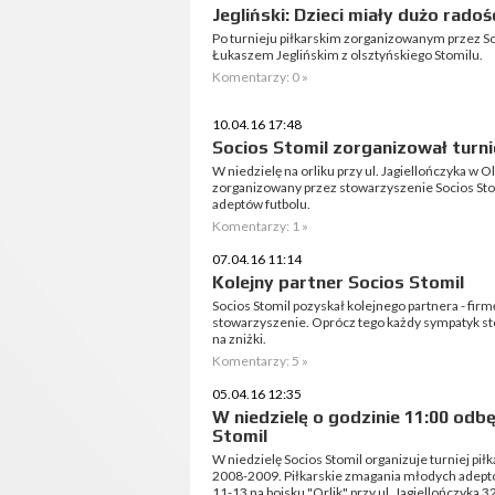
Jegliński: Dzieci miały dużo radoś
Po turnieju piłkarskim zorganizowanym przez So
Łukaszem Jeglińskim z olsztyńskiego Stomilu.
Komentarzy: 0 »
10.04.16 17:48
Socios Stomil zorganizował turnie
W niedzielę na orliku przy ul. Jagiellończyka w Ols
zorganizowany przez stowarzyszenie Socios Stom
adeptów futbolu.
Komentarzy: 1 »
07.04.16 11:14
Kolejny partner Socios Stomil
Socios Stomil pozyskał kolejnego partnera - firm
stowarzyszenie. Oprócz tego każdy sympatyk st
na zniżki.
Komentarzy: 5 »
05.04.16 12:35
W niedzielę o godzinie 11:00 odbęd
Stomil
W niedzielę Socios Stomil organizuje turniej piłk
2008-2009. Piłkarskie zmagania młodych adept
11-13 na boisku "Orlik" przy ul. Jagiellończyka 3