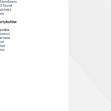
Stomilowcy
 Stomil
zykówka
ety
artykułów
ystkie
domość
rzenie
kuł
iad
eton