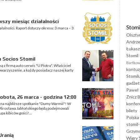
szy miesiąc działalności
Stomi
łalności. Raport dotyczy okresu: 3 marca – 3
Olszty
Andrze
Łukasz
Stomil 
m Socios Stomil
Bartkow
z firmą auto serwis "U Piotra". Właściciel
kontuz
owarzyszenie, a każdy posiadacz naszej karty
Stomil
gadżet
Paweł 
Znicz B
Sobota, 26 marca - godzina 12:00
konfer
 na najbliższe spotkanie "Dumy Warmii"! W
 Mirosława Jabłońskiego będą podejmowali
bilety
pa kibiców gości!...
Polska
stomil-
Grzym
Uranią
Wigry 