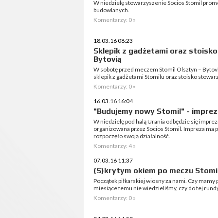
W niedzielę stowarzyszenie Socios Stomil promo
budowlanych.
Komentarzy: 0 »
18.03.16 08:23
Sklepik z gadżetami oraz stoisk
Bytovią
W sobotę przed meczem Stomil Olsztyn – Bytovi
sklepik z gadżetami Stomilu oraz stoisko stowar
Komentarzy: 0 »
16.03.16 16:04
"Budujemy nowy Stomil" - imprez
W niedzielę pod halą Urania odbędzie się impr
organizowana przez Socios Stomil. Impreza ma
rozpoczęło swoją działalność.
Komentarzy: 4 »
07.03.16 11:37
(S)krytym okiem po meczu Stomil
Początek piłkarskiej wiosny za nami. Czy mamy 
miesiące temu nie wiedzieliśmy, czy do tej rund
Komentarzy: 0 »