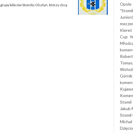
Opole
grupy kibiców Stomilu Olsztyn, którzy chcą
"Stomi
Junior
mecze
Kiereś
Cup
f
Młods
koment
Robert
Tomas
Wołod
Górnik
koment
Kujaw
Koment
Stomil
Jakub 
Stomil
Michał
Dzięcio