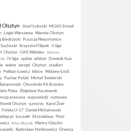
l Olsztyn
Józef Łobocki
MOKS Stomil
n
Legia Warszawa
Warmia Olsztyn
j Biedrzycki
Puszcza Niepołomice
 Suchocki
Krzysztof Filipek
II liga
II Olsztyn
GKS Wikielec
Bartosz
IV liga
sędzia
arbiter
Dominik Kun
ski
je
walne
zarząd
Olsztyn
stadion
u
Pelikan Łowicz
kibice
Widzew Łódź
y
Puchar Polski
Michał Świderski
Baranowski
Okocimski KS Brzesko
iała Piska
Zbigniew Kaczmarek
encja prasowa
wypowiedź
rozmowa
Stomil Olsztyn - juniorzy
Karol Żwir
Polska U-17
Daniel Michałowski
sklep.pl
koszulki
Ekstraklasa
Piotr
owicz
Mamry Giżycko
Artur Aluszyk
Suwałki
Radosław Stefanowicz
Drwęca