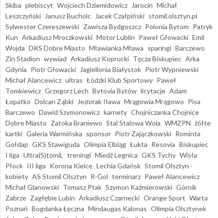
Skiba
plebiscyt
Wojciech Dziemidowicz
Jarocin
Michał
Leszczyński
Janusz Bucholc
Jacek Czałpiński
stomil.olsztyn.pl
Sylwester Czereszewski
Zawisza Bydgoszcz
Polonia Bytom
Patryk
Kun
Arkadiusz Mroczkowski
Motor Lublin
Paweł Głowacki
Emil
Wojda
DKS Dobre Miasto
Mławianka Mława
sparingi
Barczewo
Zin Stadion
wywiad
Arkadiusz Koprucki
Tęcza Biskupiec
Arka
Gdynia
Piotr Głowacki
Jagiellonia Białystok
Piotr Wypniewski
Michał Alancewicz
ultras
Łódzki Klub Sportowy
Paweł
Tomkiewicz
Grzegorz Lech
Bytovia Bytów
licytacje
Adam
Łopatko
Dolcan Ząbki
Jeziorak Iława
Mrągowia Mrągowo
Pisa
Barczewo
Dawid Szymonowicz
karnety
Chojniczanka Chojnice
Dobre Miasto
Zatoka Braniewo
Stal Stalowa Wola
WMZPN
żółte
kartki
Galeria Warmińska
sponsor
Piotr Zajączkowski
Rominta
Gołdap
GKS Stawiguda
Olimpia Elbląg
Łukta
Resovia
Biskupiec
I liga
Ultra(S)tomiL
treningi
Miedź Legnica
GKS Tychy
Wisła
Płock
III liga
Korona Kielce
Lechia Gdańsk
Stomil Olsztyn -
kobiety
AS Stomil Olsztyn
R-Gol
terminarz
Paweł Alancewicz
Michał Glanowski
Tomasz Ptak
Szymon Kaźmierowski
Górnik
Zabrze
Zagłębie Lubin
Arkadiusz Czarnecki
Orange Sport
Warta
Poznań
Bogdanka Łęczna
Mindaugas Kalonas
Olimpia Olsztynek