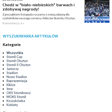
Chodź w "biało-niebieskich" barwach i
zdobywaj nagrody!
Z początkiem listopada ruszamy z nową zabawą dla
czytelników naszego serwisu i kibiców Stomilu Olsztyn.
Komentarzy: 6 »
WYSZUKIWARKA ARTYKUŁÓW
Kategorie
Wszystkie
Stomil Cup
Stomil Olsztyn
Stomil II Olsztyn
Juniorzy
Stadion
Nowy Stadion
Reprezentacja
Kibice
Inne
OKS Stomilowcy
MOKS Stomil
Koszykówka
Kobiety