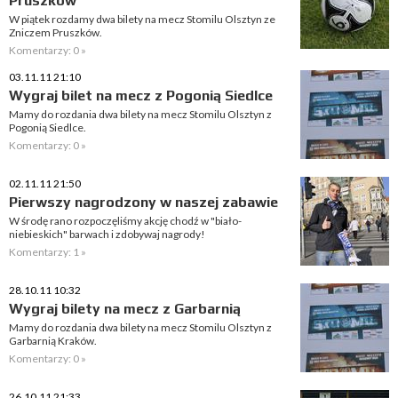
Pruszków
W piątek rozdamy dwa bilety na mecz Stomilu Olsztyn ze
Zniczem Pruszków.
Komentarzy: 0 »
03.11.11 21:10
Wygraj bilet na mecz z Pogonią Siedlce
Mamy do rozdania dwa bilety na mecz Stomilu Olsztyn z
Pogonią Siedlce.
Komentarzy: 0 »
02.11.11 21:50
Pierwszy nagrodzony w naszej zabawie
W środę rano rozpoczęliśmy akcję chodź w "biało-
niebieskich" barwach i zdobywaj nagrody!
Komentarzy: 1 »
28.10.11 10:32
Wygraj bilety na mecz z Garbarnią
Mamy do rozdania dwa bilety na mecz Stomilu Olsztyn z
Garbarnią Kraków.
Komentarzy: 0 »
26.10.11 21:33