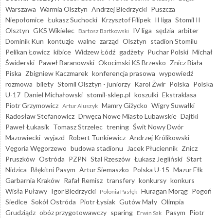
Warszawa
Warmia Olsztyn
Andrzej Biedrzycki
Puszcza
Niepołomice
Łukasz Suchocki
Krzysztof Filipek
II liga
Stomil II
Olsztyn
GKS Wikielec
IV liga
sędzia
arbiter
Bartosz Bartkowski
Dominik Kun
kontuzje
walne
zarząd
Olsztyn
stadion Stomilu
Pelikan Łowicz
kibice
Widzew Łódź
gadżety
Puchar Polski
Michał
Świderski
Paweł Baranowski
Okocimski KS Brzesko
Znicz Biała
Piska
Zbigniew Kaczmarek
konferencja prasowa
wypowiedź
rozmowa
bilety
Stomil Olsztyn - juniorzy
Karol Żwir
Polska
Polska
U-17
Daniel Michałowski
stomil-sklep.pl
koszulki
Ekstraklasa
Piotr Grzymowicz
Mamry Giżycko
Wigry Suwałki
Artur Aluszyk
Radosław Stefanowicz
Drwęca Nowe Miasto Lubawskie
Dajtki
Paweł Łukasik
Tomasz Strzelec
trening
Świt Nowy Dwór
Mazowiecki
wyjazd
Robert Tunkiewicz
Andrzej Królikowski
Vęgoria Węgorzewo
budowa stadionu
Jacek Płuciennik
Znicz
Pruszków
Ostróda
PZPN
Stal Rzeszów
Łukasz Jegliński
Start
Nidzica
Błękitni Pasym
Artur Siemaszko
Polska U-15
Mazur Ełk
Garbarnia Kraków
Rafał Remisz
transfery
konkursy
konkurs
Wisła Puławy
Igor Biedrzycki
Huragan Morąg
Pogoń
Polonia Pasłęk
Siedlce
Sokół Ostróda
Piotr Łysiak
Gutów Mały
Olimpia
Grudziądz
obóz przygotowawczy
sparing
Pasym
Piotr
Erwin Sak