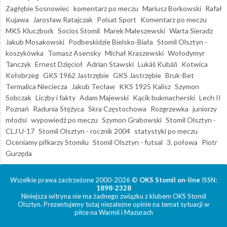
Zagłębie Sosnowiec
komentarz po meczu
Mariusz Borkowski
Rafał
Kujawa
Jarosław Ratajczak
Polsat Sport
Komentarz po meczu
MKS Kluczbork
Socios Stomil
Marek Maleszewski
Warta Sieradz
Jakub Mosakowski
Podbeskidzie Bielsko-Biała
Stomil Olsztyn -
koszykówka
Tomasz Asensky
Michał Kraszewski
Wołodymyr
Tanczyk
Ernest Dzięcioł
Adrian Stawski
Lukáš Kubáň
Kotwica
Kołobrzeg
GKS 1962 Jastrzębie
GKS Jastrzębie
Bruk-Bet
Termalica Nieciecza
Jakub Tecław
KKS 1925 Kalisz
Szymon
Sobczak
Liczby i fakty
Adam Majewski
Kącik bukmacherski
Lech II
Poznań
Radunia Stężyca
Skra Częstochowa
Rozgrzewka
juniorzy
młodsi
wypowiedź po meczu
Szymon Grabowski
Stomil Olsztyn -
CLJ U-17
Stomil Olsztyn - rocznik 2004
statystyki po meczu
Oceniamy piłkarzy Stomilu
Stomil Olsztyn - futsal
3. połowa
Piotr
Gurzęda
Wszelkie prawa zastrzeżone 2000-2026 ©
OKS Stomil on-line
ISSN:
1898-2328
Niniejsza witryna nie ma żadnego związku z klubem OKS Stomil
Olsztyn. Prezentujemy tutaj niezależne opinie na temat sytuacji w
piłce na Warmii i Mazurach