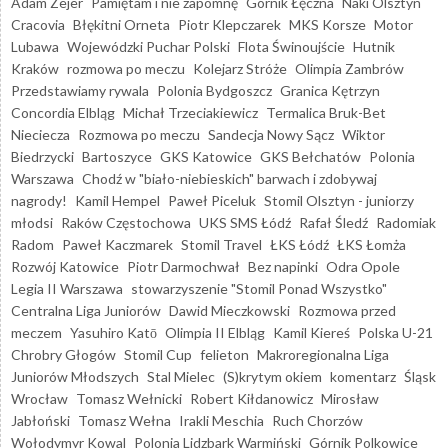
Adam Zejer
Pamiętam i nie zapomnę
Górnik Łęczna
Naki Olsztyn
Cracovia
Błękitni Orneta
Piotr Klepczarek
MKS Korsze
Motor
Lubawa
Wojewódzki Puchar Polski
Flota Świnoujście
Hutnik
Kraków
rozmowa po meczu
Kolejarz Stróże
Olimpia Zambrów
Przedstawiamy rywala
Polonia Bydgoszcz
Granica Kętrzyn
Concordia Elbląg
Michał Trzeciakiewicz
Termalica Bruk-Bet
Nieciecza
Rozmowa po meczu
Sandecja Nowy Sącz
Wiktor
Biedrzycki
Bartoszyce
GKS Katowice
GKS Bełchatów
Polonia
Warszawa
Chodź w "biało-niebieskich" barwach i zdobywaj
nagrody!
Kamil Hempel
Paweł Piceluk
Stomil Olsztyn - juniorzy
młodsi
Raków Częstochowa
UKS SMS Łódź
Rafał Śledź
Radomiak
Radom
Paweł Kaczmarek
Stomil Travel
ŁKS Łódź
ŁKS Łomża
Rozwój Katowice
Piotr Darmochwał
Bez napinki
Odra Opole
Legia II Warszawa
stowarzyszenie "Stomil Ponad Wszystko"
Centralna Liga Juniorów
Dawid Mieczkowski
Rozmowa przed
meczem
Yasuhiro Katō
Olimpia II Elbląg
Kamil Kiereś
Polska U-21
Chrobry Głogów
Stomil Cup
felieton
Makroregionalna Liga
Juniorów Młodszych
Stal Mielec
(S)krytym okiem
komentarz
Śląsk
Wrocław
Tomasz Wełnicki
Robert Kiłdanowicz
Mirosław
Jabłoński
Tomasz Wełna
Irakli Meschia
Ruch Chorzów
Wołodymyr Kowal
Polonia Lidzbark Warmiński
Górnik Polkowice