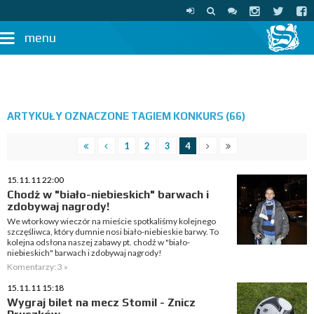
menu
ARTYKUŁY OZNACZONE TAGIEM KONKURS (66)
1
2
3
4
15.11.11 22:00
Chodź w "biało-niebieskich" barwach i
zdobywaj nagrody!
We wtorkowy wieczór na mieście spotkaliśmy kolejnego
szczęśliwca, który dumnie nosi biało-niebieskie barwy. To
kolejna odsłona naszej zabawy pt. chodź w "biało-
niebieskich" barwach i zdobywaj nagrody!
Komentarzy: 3 »
15.11.11 15:18
Wygraj bilet na mecz Stomil - Znicz